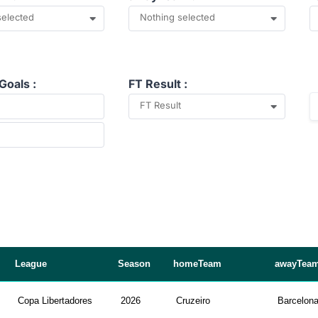
selected
Nothing selected
Goals :
FT Result :
FT Result
League
Season
homeTeam
awayTea
Copa Libertadores
2026
Cruzeiro
Barcelon