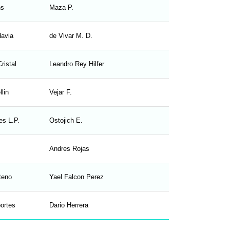
ns
Maza P.
1
1
davia
de Vivar M. D.
2
4
ristal
Leandro Rey Hilfer
3
2
lin
Vejar F.
2
3
es L.P.
Ostojich E.
1
0
Andres Rojas
2
0
teno
Yael Falcon Perez
0
1
ortes
Dario Herrera
0
0