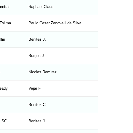
G
entral
Raphael Claus
1
0
_
w
p
d
Tolima
Paulo Cesar Zanovelli da Silva
0
0
a
t
a
t
lin
Benitez J.
1
0
a
b
l
e
Burgos J.
3
0
s
o
Nicolas Ramirez
1
0
eady
Vejar F.
3
2
Benitez C.
1
0
a SC
Benitez J.
2
0