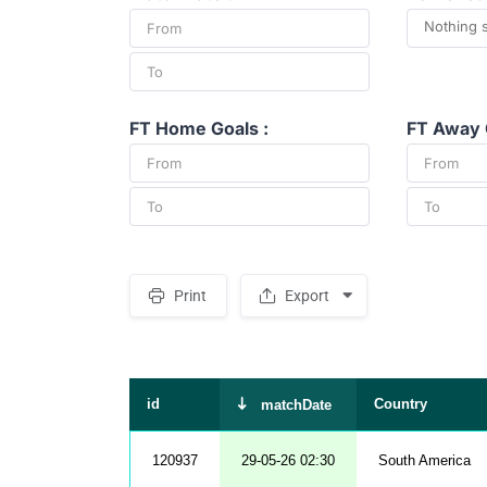
Nothing 
FT Home Goals :
FT Away 
Print
Export
S
p
a
c
e
r
id
Country
matchDate
120937
29-05-26 02:30
South America