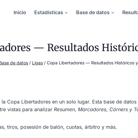
Inicio
Estadísticas
Base de datos
Result
adores — Resultados Históri
Base de datos
/
Ligas
/
Copa Libertadores — Resultados Históricos 
e la Copa Libertadores en un solo lugar. Esta base de datos
re vistas para analizar
Resumen
,
Marcadores
,
Córners y T
tas, tiros, posesión de balón, cuotas, árbitro y más.
.