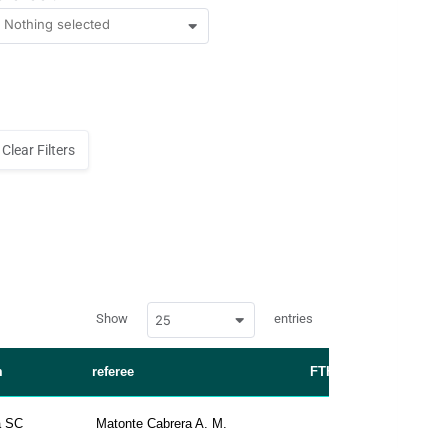
Nothing selected
Clear Filters
w
Show
entries
25
p
d
a
t
m
referee
FTHG
FTAG
a
t
a
b
a SC
Matonte Cabrera A. M.
4
0
l
e