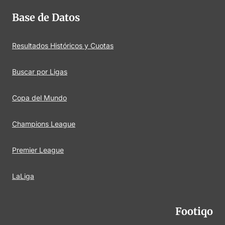
Base de Datos
Resultados Históricos y Cuotas
Buscar por Ligas
Copa del Mundo
Champions League
Premier League
LaLiga
Footiqo