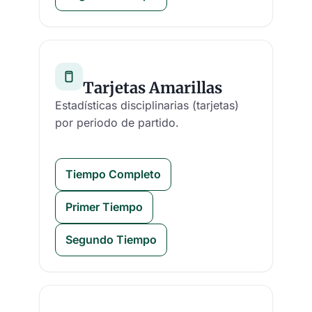
Tarjetas Amarillas
Estadísticas disciplinarias (tarjetas)
por periodo de partido.
Tiempo Completo
Primer Tiempo
Segundo Tiempo