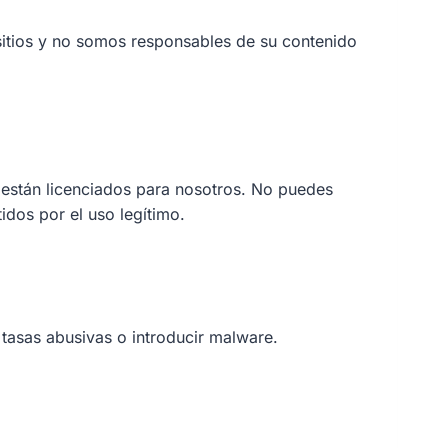
sitios y no somos responsables de su contenido
o están licenciados para nosotros. No puedes
tidos por el uso legítimo.
 tasas abusivas o introducir malware.