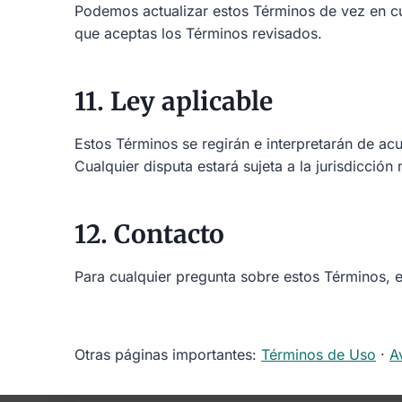
Podemos actualizar estos Términos de vez en cua
que aceptas los Términos revisados.
11. Ley aplicable
Estos Términos se regirán e interpretarán de a
Cualquier disputa estará sujeta a la jurisdicción
12. Contacto
Para cualquier pregunta sobre estos Términos, 
Otras páginas importantes:
Términos de Uso
·
A