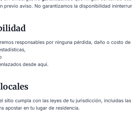
 previo aviso. No garantizamos la disponibilidad ininterrum
bilidad
eremos responsables por ninguna pérdida, daño o costo de c
stadísticas,
o
 enlazados desde aquí.
 locales
 sitio cumpla con las leyes de tu jurisdicción, incluidas la
ra apostar en tu lugar de residencia.