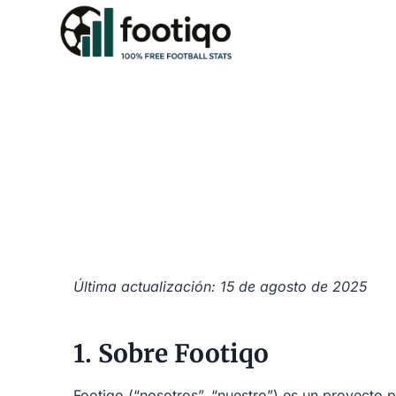
Saltar
al
contenido
Última actualización: 15 de agosto de 2025
1. Sobre Footiqo
Footiqo (“nosotros”, “nuestro”) es un proyecto 