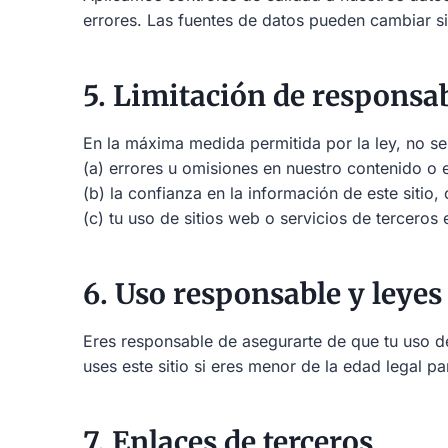
errores. Las fuentes de datos pueden cambiar sin
5. Limitación de responsa
En la máxima medida permitida por la ley, no s
(a) errores u omisiones en nuestro contenido o e
(b) la confianza en la información de este sitio, 
(c) tu uso de sitios web o servicios de terceros
6. Uso responsable y leyes
Eres responsable de asegurarte de que tu uso del
uses este sitio si eres menor de la edad legal pa
7. Enlaces de terceros