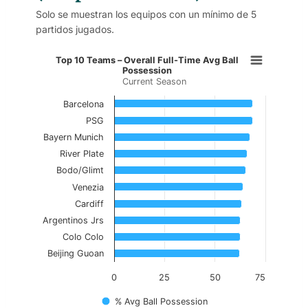
Solo se muestran los equipos con un mínimo de 5
partidos jugados.
Top 10 Teams – Overall Full-Time
Top 10 Teams – Overall Full-Time Avg Ball
Possession
Current Season
Bar chart with 10 bars.
Current Season
Barcelona
PSG
View as data table, Top 10 Teams – Overall
Bayern Munich
River Plate
The chart has 1 X axis displaying categories.
Bodo/Glimt
The chart has 1 Y axis displaying values. Data range
Venezia
Cardiff
Argentinos Jrs
Colo Colo
Beijing Guoan
0
25
50
75
% Avg Ball Possession