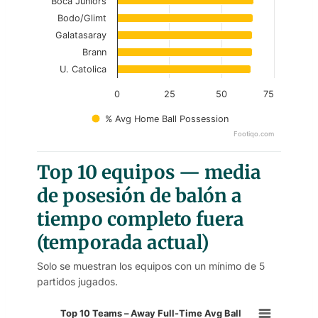
Boca Juniors
Bodo/Glimt
Galatasaray
Brann
U. Catolica
0
25
50
75
% Avg Home Ball Possession
Footiqo.com
End of interactive chart.
Top 10 equipos — media
de posesión de balón a
tiempo completo fuera
(temporada actual)
Solo se muestran los equipos con un mínimo de 5
partidos jugados.
Top 10 Teams – Away Full-Time A
Top 10 Teams – Away Full-Time Avg Ball