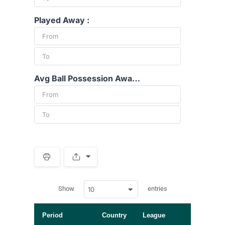
Played Away :
Avg Ball Possession Away :
S
p
a
w
c
Show
entries
10
p
e
d
r
a
t
Period
Country
League
a