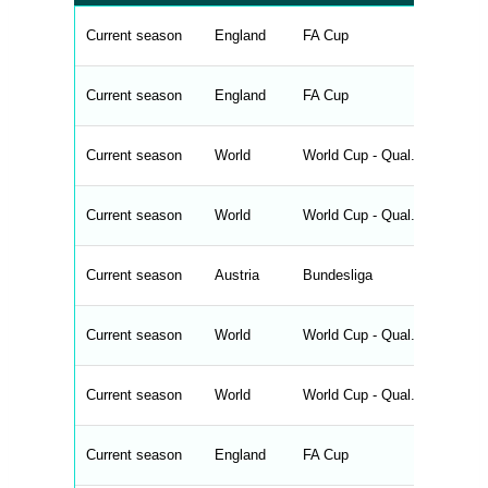
t
a
b
Current season
England
FA Cup
l
e
s
_
Current season
England
FA Cup
f
r
o
n
Current season
World
World Cup - Qual. - Europe
t
e
n
d
Current season
World
World Cup - Qual. - Europe
_
s
t
Current season
r
Austria
Bundesliga
i
n
g
Current season
World
World Cup - Qual. - Asia
s
.
l
e
Current season
World
World Cup - Qual. - Europe
n
g
h
t
Current season
England
FA Cup
M
e