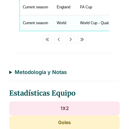
n
u
Current season
England
FA Cup
W
C
A
G
Current season
World
World Cup - Qual. - Europe
_
w
p
d
a
t
a
t
a
b
l
e
Metodología y Notas
s
Estadísticas Equipo
1X2
Goles