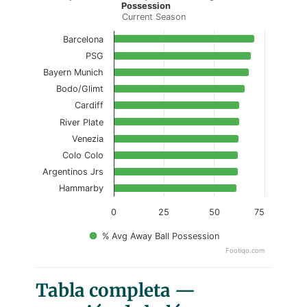
Possession
Current Season
Bar chart with 10 bars.
Current Season
Barcelona
PSG
View as data table, Top 10 Teams – Away F
Bayern Munich
Bodo/Glimt
The chart has 1 X axis displaying categories.
Cardiff
The chart has 1 Y axis displaying values. Data range
River Plate
Venezia
Colo Colo
Argentinos Jrs
Hammarby
0
25
50
75
% Avg Away Ball Possession
Footiqo.com
End of interactive chart.
Tabla completa —