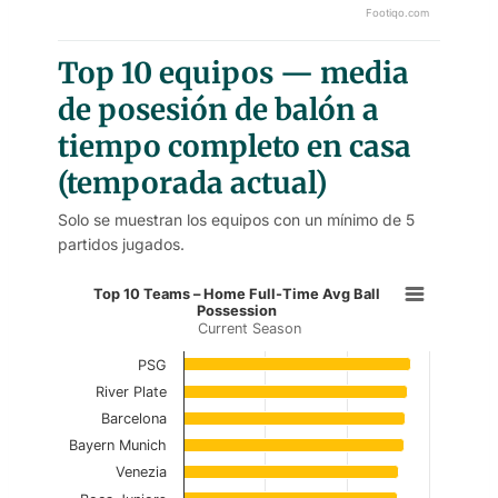
Footiqo.com
End of interactive chart.
Top 10 equipos — media
de posesión de balón a
tiempo completo en casa
(temporada actual)
Solo se muestran los equipos con un mínimo de 5
partidos jugados.
Top 10 Teams – Home Full-Time A
Top 10 Teams – Home Full-Time Avg Ball
Possession
Current Season
Bar chart with 10 bars.
Current Season
PSG
River Plate
View as data table, Top 10 Teams – Home F
Barcelona
Bayern Munich
The chart has 1 X axis displaying categories.
Venezia
The chart has 1 Y axis displaying values. Data rang