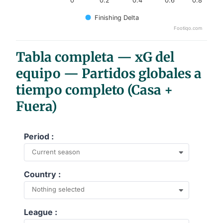
0
0.2
0.4
0.6
0.8
Finishing Delta
Footiqo.com
End of interactive chart.
Tabla completa — xG del
equipo — Partidos globales a
tiempo completo (Casa +
Fuera)
Period :
Current season
Country :
Nothing selected
League :