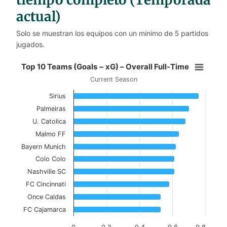
actual)
Solo se muestran los equipos con un mínimo de 5 partidos
jugados.
Top 10 Teams (Goals − xG) – Overa
Top 10 Teams (Goals − xG) – Overall Full-Time
Current Season
Bar chart with 10 bars.
Sirius
Current Season
Palmeiras
View as data table, Top 10 Teams (Goals − xG)
U. Catolica
Malmo FF
The chart has 1 X axis displaying categories.
Bayern Munich
The chart has 1 Y axis displaying values. Data ranges 
Colo Colo
Nashville SC
FC Cincinnati
Once Caldas
FC Cajamarca