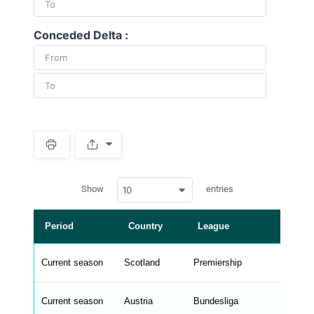
Conceded Delta :
S
p
a
w
c
Show
entries
10
p
e
d
r
a
t
Period
Country
League
a
t
a
b
Current season
Scotland
Premiership
l
e
s
_
Current season
Austria
Bundesliga
f