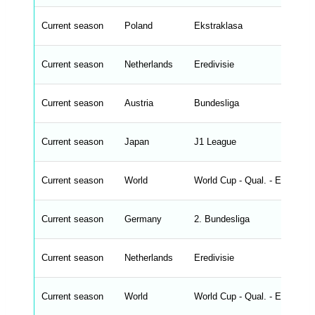
r
o
n
Current season
Poland
Ekstraklasa
t
e
n
d
Current season
Netherlands
Eredivisie
_
s
t
Current season
r
Austria
Bundesliga
i
n
g
Current season
Japan
J1 League
s
.
l
e
Current season
World
World Cup - Qual. - Europe
n
g
h
t
Current season
Germany
2. Bundesliga
M
e
n
u
Current season
Netherlands
Eredivisie
W
C
A
G
Current season
World
World Cup - Qual. - Europe
_
w