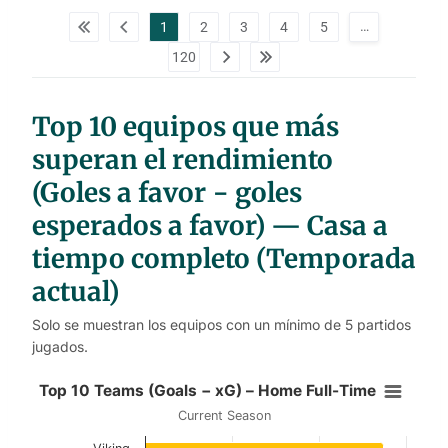
p
d
…
1
2
3
4
5
a
t
120
a
t
a
b
l
Top 10 equipos que más
e
s
superan el rendimiento
(Goles a favor − goles
esperados a favor) — Casa a
tiempo completo (Temporada
actual)
Solo se muestran los equipos con un mínimo de 5 partidos
jugados.
Top 10 Teams (Goals − xG) – Home
Top 10 Teams (Goals − xG) – Home Full-Time
Current Season
Bar chart with 10 bars.