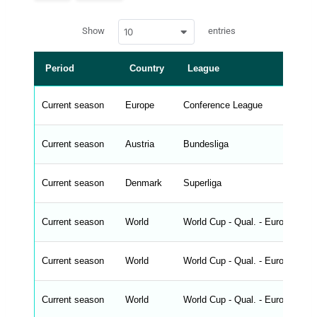
p
a
w
c
Show
entries
10
p
e
d
r
a
t
Period
Country
League
a
t
a
b
Current season
Europe
Conference League
l
e
s
_
Current season
Austria
Bundesliga
f
r
o
n
Current season
Denmark
Superliga
t
e
n
d
Current season
World
World Cup - Qual. - Europe
_
s
t
Current season
r
World
World Cup - Qual. - Europe
i
n
g
Current season
World
World Cup - Qual. - Europe
s
.