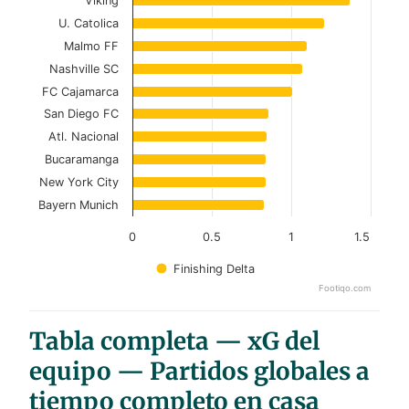
Viking
Current Season
U. Catolica
View as data table, Top 10 Teams (Goals − x
Malmo FF
Nashville SC
The chart has 1 X axis displaying categories.
FC Cajamarca
The chart has 1 Y axis displaying values. Data ranges f
San Diego FC
Atl. Nacional
Bucaramanga
New York City
Bayern Munich
0
0.5
1
1.5
Finishing Delta
Footiqo.com
End of interactive chart.
Tabla completa — xG del
equipo — Partidos globales a
tiempo completo en casa