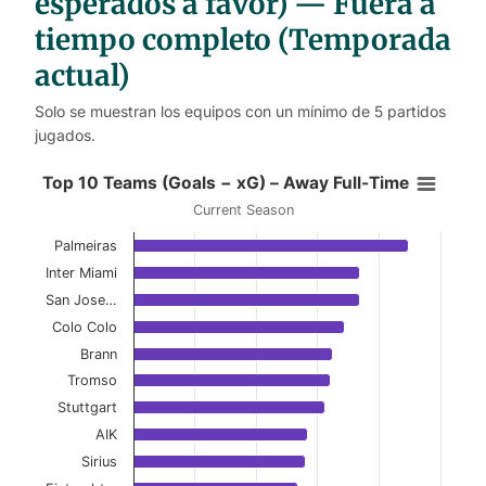
esperados a favor) — Fuera a
tiempo completo (Temporada
actual)
Solo se muestran los equipos con un mínimo de 5 partidos
jugados.
Top 10 Teams (Goals − xG) – Away
Top 10 Teams (Goals − xG) – Away Full-Time
Current Season
Bar chart with 10 bars.
Palmeiras
Current Season
Inter Miami
View as data table, Top 10 Teams (Goals − xG
San Jose…
Colo Colo
The chart has 1 X axis displaying categories.
Brann
The chart has 1 Y axis displaying values. Data ranges f
Tromso
Stuttgart
AIK
Sirius