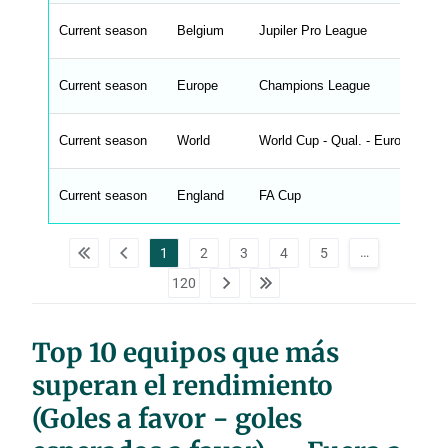
l
e
Current season
Belgium
Jupiler Pro League
n
g
h
t
Current season
Europe
Champions League
M
e
n
u
Current season
World
World Cup - Qual. - Europe
W
C
A
G
Current season
England
FA Cup
_
w
p
d
…
1
2
3
4
5
a
t
120
a
t
a
b
l
Top 10 equipos que más
e
s
superan el rendimiento
(Goles a favor − goles