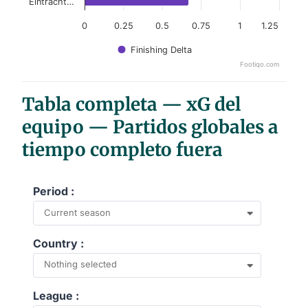
Eintracht…
0
0.25
0.5
0.75
1
1.25
Finishing Delta
Footiqo.com
End of interactive chart.
Tabla completa — xG del
equipo — Partidos globales a
tiempo completo fuera
Period :
Current season
Country :
Nothing selected
League :