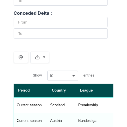
Conceded Delta :
S
p
a
w
c
Show
entries
10
p
e
d
r
a
t
Period
Country
League
a
t
a
b
Current season
Scotland
Premiership
l
e
s
_
Current season
Austria
Bundesliga
f