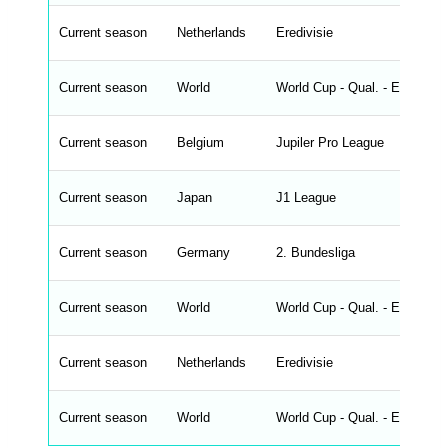
r
o
n
Current season
Netherlands
Eredivisie
t
e
n
d
Current season
World
World Cup - Qual. - Europe
_
s
t
Current season
r
Belgium
Jupiler Pro League
i
n
g
Current season
Japan
J1 League
s
.
l
e
Current season
Germany
2. Bundesliga
n
g
h
t
Current season
World
World Cup - Qual. - Europe
M
e
n
u
Current season
Netherlands
Eredivisie
W
C
A
G
Current season
World
World Cup - Qual. - Europe
_
w