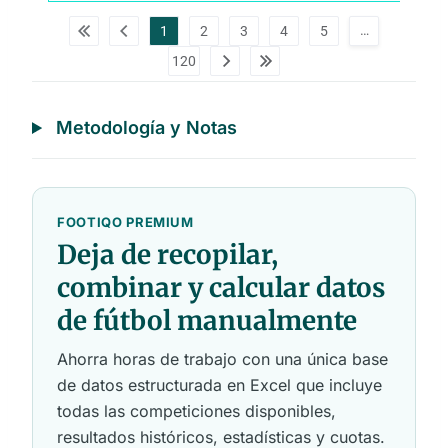
p
d
…
1
2
3
4
5
a
t
120
a
t
a
b
l
Metodología y Notas
e
s
FOOTIQO PREMIUM
Deja de recopilar,
combinar y calcular datos
de fútbol manualmente
Ahorra horas de trabajo con una única base
de datos estructurada en Excel que incluye
todas las competiciones disponibles,
resultados históricos, estadísticas y cuotas.