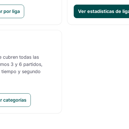
r por liga
Ver estadísticas de lig
e cubren todas las
imos 3 y 6 partidos,
r tiempo y segundo
r categorías