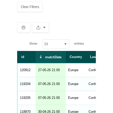
Clear Filters
S
p
a
w
c
Show
entries
25
p
e
d
r
a
t
id
Country
League
matchDate
a
t
a
b
120912
27-05-26 21:00
Europe
Conference Lea
l
e
s
_
119204
07-05-26 21:00
Europe
Conference Lea
f
r
o
n
119205
07-05-26 21:00
Europe
Conference Lea
t
e
n
d
118870
30-04-26 21:00
Europe
Conference Lea