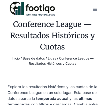
Saltar
al
contenido
Conference League —
Resultados Históricos y
Cuotas
Inicio
/
Base de datos
/
Ligas
/
Conference League —
Resultados Históricos y Cuotas
Explora los resultados históricos y las cuotas de la
Conference League en un solo lugar. Esta base de
datos abarca la
temporada actual
y las
últimas
temporadas
con filtros y descargas. Cambia entre