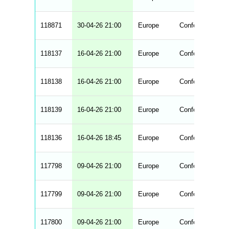
_
s
t
118871
r
30-04-26 21:00
Europe
Conference Lea
i
n
g
118137
16-04-26 21:00
Europe
Conference Lea
s
.
l
e
118138
16-04-26 21:00
Europe
Conference Lea
n
g
h
t
118139
16-04-26 21:00
Europe
Conference Lea
M
e
n
u
118136
16-04-26 18:45
Europe
Conference Lea
W
C
A
G
117798
09-04-26 21:00
Europe
Conference Lea
_
w
p
d
117799
09-04-26 21:00
Europe
Conference Lea
a
t
a
t
117800
09-04-26 21:00
Europe
Conference Lea
a