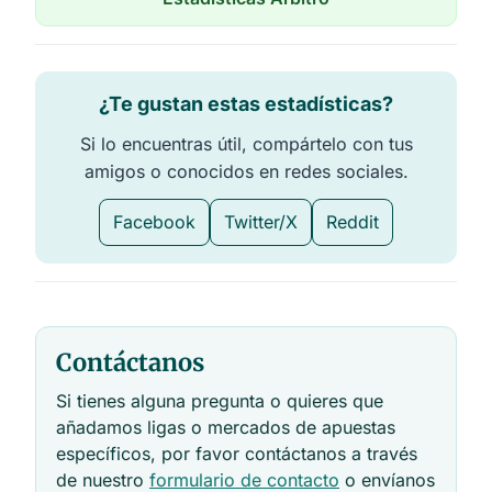
¿Te gustan estas estadísticas?
Si lo encuentras útil, compártelo con tus
amigos o conocidos en redes sociales.
Facebook
Twitter/X
Reddit
Contáctanos
Si tienes alguna pregunta o quieres que
añadamos ligas o mercados de apuestas
específicos, por favor contáctanos a través
de nuestro
formulario de contacto
o envíanos