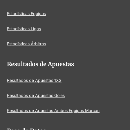
Estadísticas Equipos
Estadísticas Ligas
Estadísticas Árbitros
Resultados de Apuestas
Resultados de Apuestas 1X2
Resultados de Apuestas Goles
Resultados de Apuestas Ambos Equipos Marcan