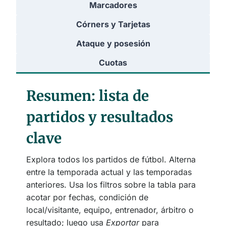
Marcadores
Córners y Tarjetas
Ataque y posesión
Cuotas
Resumen: lista de
partidos y resultados
clave
Explora todos los partidos de fútbol. Alterna
entre la temporada actual y las temporadas
anteriores. Usa los filtros sobre la tabla para
acotar por fechas, condición de
local/visitante, equipo, entrenador, árbitro o
resultado; luego usa
Exportar
para