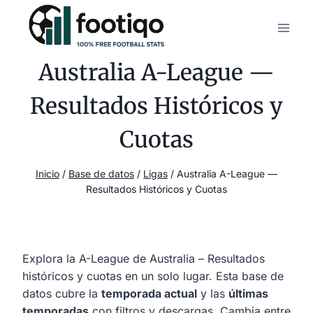
Saltar
al
contenido
Australia A-League —
Resultados Históricos y
Cuotas
Inicio
/
Base de datos
/
Ligas
/
Australia A-League —
Resultados Históricos y Cuotas
Explora la A-League de Australia – Resultados
históricos y cuotas en un solo lugar. Esta base de
datos cubre la
temporada actual
y las
últimas
temporadas
con filtros y descargas. Cambia entre