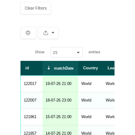
Clear Filters
S
p
a
w
c
Show
entries
25
p
e
d
r
a
t
id
Country
League
matchDate
a
t
a
b
122017
19-07-26 21:00
World
World Cup - Fina
l
e
s
_
122007
18-07-26 23:00
World
World Cup - Fina
f
r
o
n
121961
15-07-26 21:00
World
World Cup - Fina
t
e
n
d
121957
14-07-26 21:00
World
World Cup - Fina