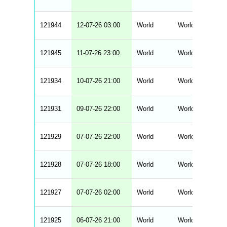
_
s
t
121944
r
12-07-26 03:00
World
World Cup - Fina
i
n
g
121945
11-07-26 23:00
World
World Cup - Fina
s
.
l
e
121934
10-07-26 21:00
World
World Cup - Fina
n
g
h
t
121931
09-07-26 22:00
World
World Cup - Fina
M
e
n
u
121929
07-07-26 22:00
World
World Cup - Fina
W
C
A
G
121928
07-07-26 18:00
World
World Cup - Fina
_
w
p
d
121927
07-07-26 02:00
World
World Cup - Fina
a
t
a
t
121925
06-07-26 21:00
World
World Cup - Fina
a