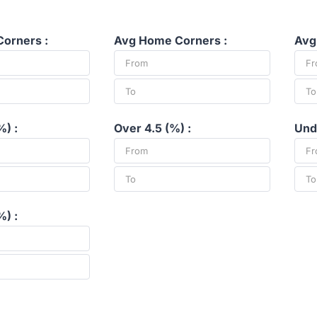
orners :
Avg Home Corners :
Avg
%) :
Over 4.5 (%) :
Unde
%) :