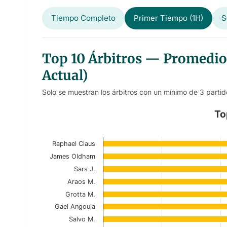
Tiempo Completo
Primer Tiempo (1H)
S
Top 10 Árbitros — Promedio 
Actual)
Solo se muestran los árbitros con un mínimo de 3 partid
Top 10 Referees – Match First
To
Bar chart with 10 bars.
Raphael Claus
Current Season
James Oldham
View as data table, Top 10 Referees – 
Sars J.
Araos M.
The chart has 1 X axis displaying categories.
Grotta M.
The chart has 1 Y axis displaying values. Data r
Gael Angoula
Salvo M.