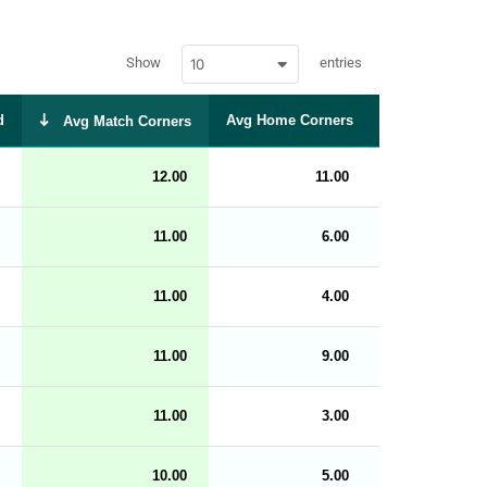
w
Show
entries
10
p
d
a
t
d
Avg Home Corners
Avg Away Cor
Avg Match Corners
a
t
a
b
12.00
11.00
l
e
s
_
11.00
6.00
f
r
o
n
11.00
4.00
t
e
n
d
11.00
9.00
_
s
t
r
11.00
3.00
i
n
g
10.00
5.00
s