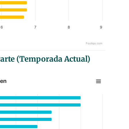
6
7
8
9
Footiqo.com
Parte (Temporada Actual)
ken