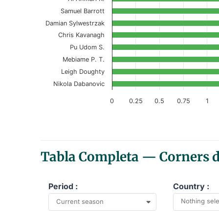
Samuel Barrott
The chart has 1 X axis displaying categories.
Damian Sylwestrzak
The chart has 1 Y axis displaying values. Data r
Chris Kavanagh
Pu Udom S.
Mebiame P. T.
Leigh Doughty
Nikola Dabanovic
0
0.25
0.5
0.75
1
End of interactive chart.
Tabla Completa — Corners de
Period :
Country :
Nothing sel
Current season