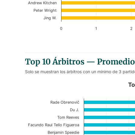
Andrew Kitchen
Peter Wright
Jing W.
0
1
2
End of interactive chart.
Top 10 Árbitros — Promedio 
Solo se muestran los árbitros con un mínimo de 3 partid
Top 10 Referees – Home First-
To
Bar chart with 10 bars.
Rade Obrenovič
Current Season
Du J.
View as data table, Top 10 Referees – 
Tom Reeves
Facundo Raul Tello Figueroa
The chart has 1 X axis displaying categories.
Benjamin Speedie