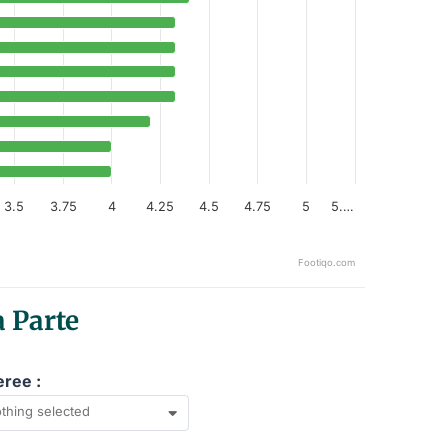
3.5
3.75
4
4.25
4.5
4.75
5
5.…
Footiqo.com
 Parte
eree :
thing selected