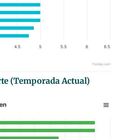
4.5
5
5.5
6
6.5
Footiqo.com
rte (Temporada Actual)
ken