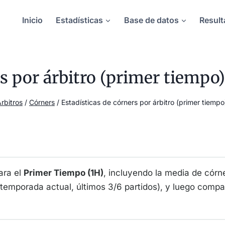
Inicio
Estadísticas
Base de datos
Result
rs por árbitro (primer tiemp
rbitros
/
Córners
/
Estadísticas de córners por árbitro (primer tiemp
ara el
Primer Tiempo (1H)
, incluyendo la media de córner
, temporada actual, últimos 3/6 partidos), y luego comp