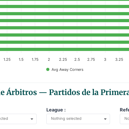
anges from 4 to 5.
1.25
1.5
1.75
2
2.25
2.5
2.75
3
3.25
Avg Away Corners
 Árbitros — Partidos de la Primera
League :
Ref
ected
Nothing selected
No