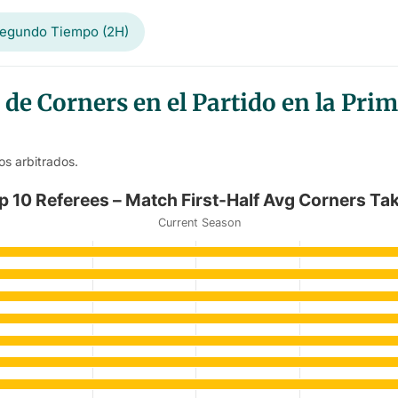
egundo Tiempo (2H)
de Corners en el Partido en la Pr
os arbitrados.
-Half Avg Corners Taken
p 10 Referees – Match First-Half Avg Corners Ta
Current Season
Match First-Half Avg Corners Taken
anges from 6.67 to 8.