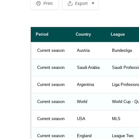
Print
Export
S
p
a
c
e
r
Period
Country
League
Current season
Austria
Bundesliga
Current season
Saudi Arabia
Saudi Professi
Current season
Argentina
Liga Profesion
Current season
World
World Cup - Qu
Current season
USA
MLS
Current season
England
League Two