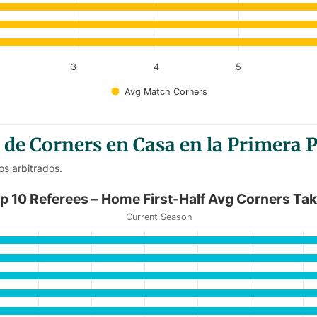
3
4
5
Avg Match Corners
de Corners en Casa en la Primera 
os arbitrados.
Half Avg Corners Taken
p 10 Referees – Home First-Half Avg Corners Ta
Current Season
Home First-Half Avg Corners Taken