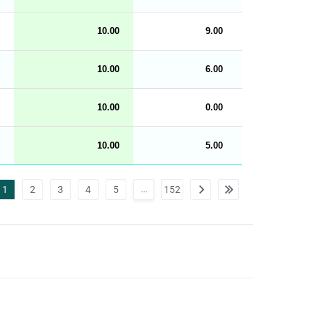
.
l
e
10.00
9.00
n
g
h
t
10.00
6.00
M
e
n
u
10.00
0.00
10
W
C
A
G
10.00
5.00
_
w
p
d
a
…
1
2
3
4
5
152
t
a
t
a
b
l
e
s