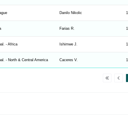
ague
Danilo Nikolic
1
a
Farias R.
1
l. - Africa
Ishimwe J.
1
al. - North & Central America
Caceres V.
1