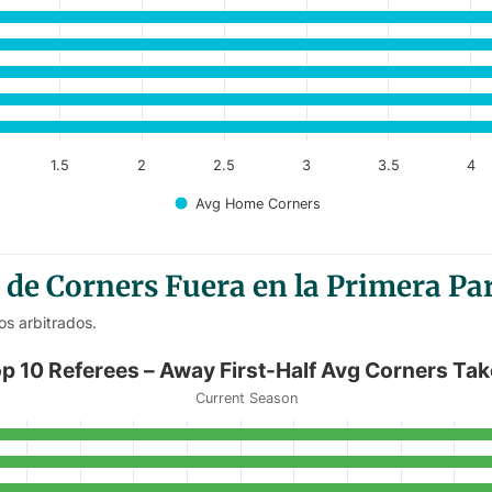
anges from 4.75 to 6.
1.5
2
2.5
3
3.5
4
Avg Home Corners
de Corners Fuera en la Primera Pa
os arbitrados.
Half Avg Corners Taken
p 10 Referees – Away First-Half Avg Corners Ta
Current Season
Away First-Half Avg Corners Taken