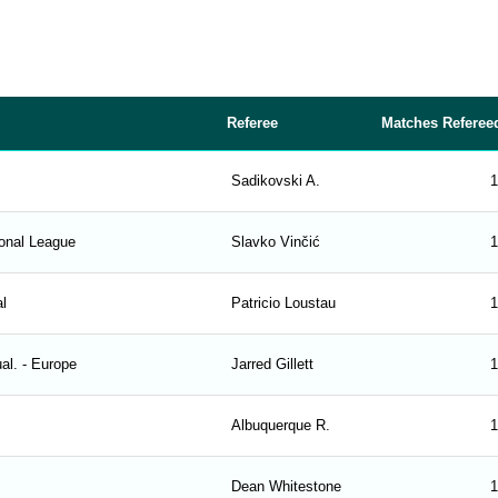
Referee
Matches Referee
Sadikovski A.
1
onal League
Slavko Vinčić
1
al
Patricio Loustau
1
al. - Europe
Jarred Gillett
1
Albuquerque R.
1
Dean Whitestone
1