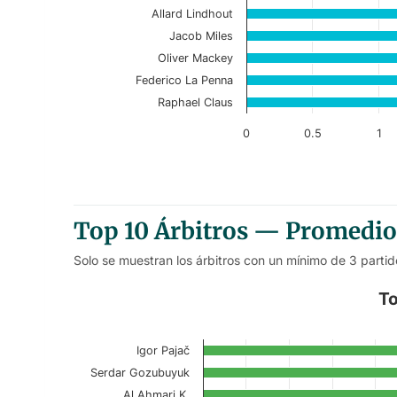
The chart has 1 Y axis displaying values. Data r
Allard Lindhout
Jacob Miles
Oliver Mackey
Federico La Penna
Raphael Claus
0
0.5
1
End of interactive chart.
Top 10 Árbitros — Promedio 
Solo se muestran los árbitros con un mínimo de 3 partid
Top 10 Referees – Away First-
To
Bar chart with 10 bars.
Igor Pajač
Current Season
Serdar Gozubuyuk
View as data table, Top 10 Referees – 
Al Ahmari K.