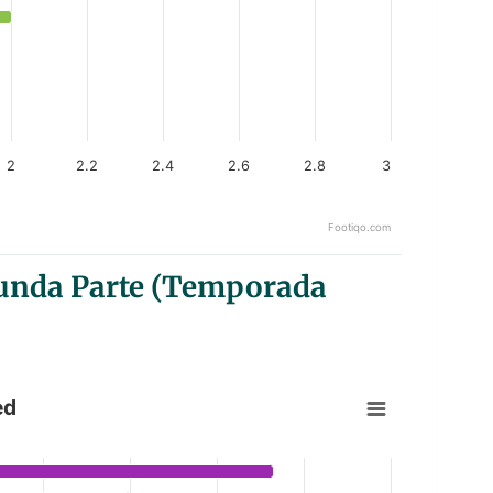
2
2.2
2.4
2.6
2.8
3
Footiqo.com
gunda Parte (Temporada
ed