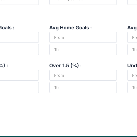
oals :
Avg Home Goals :
Avg
%) :
Over 1.5 (%) :
Unde