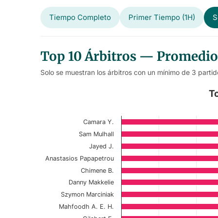
Tiempo Completo
Primer Tiempo (1H)
S
Top 10 Árbitros — Promedio
Solo se muestran los árbitros con un mínimo de 3 partid
Top 10 Referees – Match First-
T
Bar chart with 10 bars.
Camara Y.
Current Season
Sam Mulhall
View as data table, Top 10 Referees – 
Jayed J.
Anastasios Papapetrou
The chart has 1 X axis displaying categories.
Chimene B.
The chart has 1 Y axis displaying values. Data r
Danny Makkelie
Szymon Marciniak
Mahfoodh A. E. H.