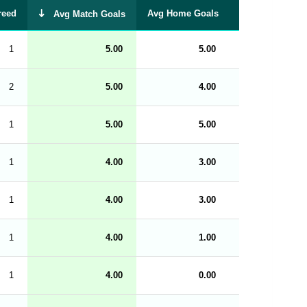
t
reed
Avg Home Goals
Avg Away Goal
Avg Match Goals
a
t
a
b
1
5.00
5.00
0.00
l
e
s
_
2
5.00
4.00
1.00
f
r
o
n
1
5.00
5.00
0.00
t
e
n
d
1
4.00
3.00
1.00
_
s
t
1
r
4.00
3.00
1.00
i
n
g
1
4.00
1.00
3.00
s
.
l
e
1
4.00
0.00
4.00
n
g
h
t