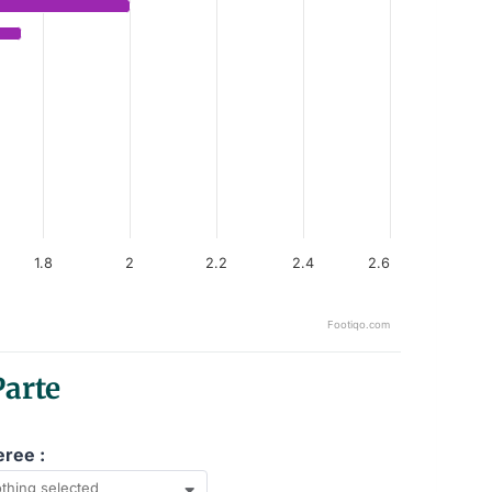
1.8
2
2.2
2.4
2.6
Footiqo.com
Parte
eree :
thing selected