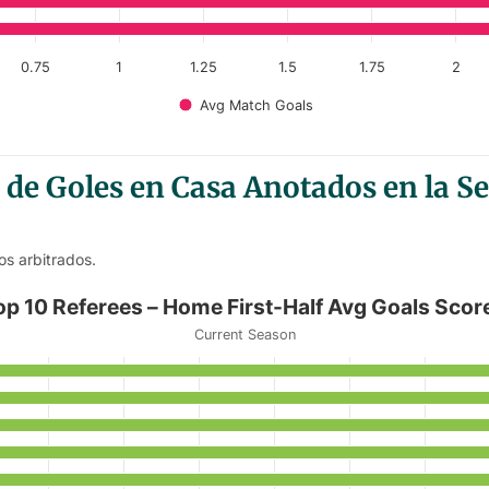
0.75
1
1.25
1.5
1.75
2
Avg Match Goals
 de Goles en Casa Anotados en la 
os arbitrados.
Half Avg Goals Scored
op 10 Referees – Home First-Half Avg Goals Scor
Current Season
Home First-Half Avg Goals Scored