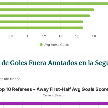
anges from 1.67 to 2.67.
0.8
1
1.2
1.4
1.6
1.8
Avg Home Goals
 de Goles Fuera Anotados en la Se
os arbitrados.
Half Avg Goals Scored
op 10 Referees – Away First-Half Avg Goals Scor
Current Season