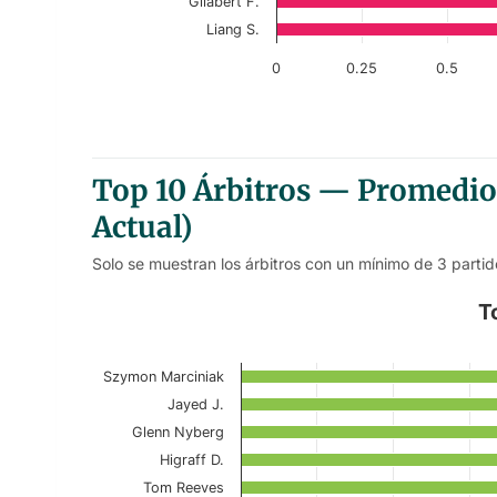
Gilabert F.
Liang S.
0
0.25
0.5
End of interactive chart.
Top 10 Árbitros — Promedio
Actual)
Solo se muestran los árbitros con un mínimo de 3 partid
Top 10 Referees – Home First-
T
Bar chart with 10 bars.
Szymon Marciniak
Current Season
Jayed J.
View as data table, Top 10 Referees – 
Glenn Nyberg
Higraff D.
The chart has 1 X axis displaying categories.
Tom Reeves