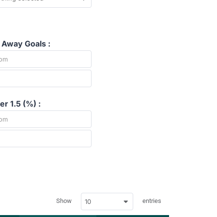
 Away Goals :
r 1.5 (%) :
w
Show
entries
10
p
d
a