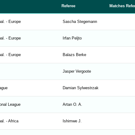
Referee
Matches Refe
al. - Europe
Sascha Stegemann
al. - Europe
Irfan Peljto
al. - Europe
Balazs Berke
Jasper Vergoote
ague
Damian Sylwestrzak
onal League
Artan O. A.
l. - Africa
Ishimwe J.