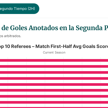
egundo Tiempo (2H)
 de Goles Anotados en la Segunda 
os arbitrados.
Half Avg Goals Scored
op 10 Referees – Match First-Half Avg Goals Scor
Current Season
Match First-Half Avg Goals Scored
anges from 2.5 to 3.