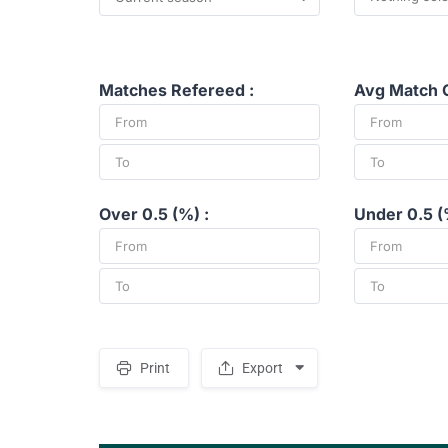
Matches Refereed :
Avg Match G
Over 0.5 (%) :
Under 0.5 (
Print
Export
S
p
a
c
e