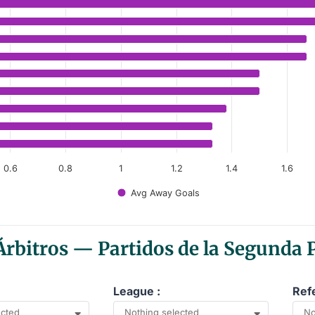
Away First-Half Avg Goals Scored
anges from 1.33 to 2.33.
0.6
0.8
1
1.2
1.4
1.6
Avg Away Goals
rbitros — Partidos de la Segunda 
League :
Ref
ected
Nothing selected
No