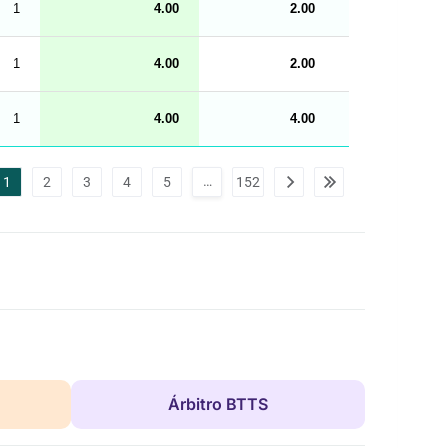
1
4.00
2.00
2.00
M
e
n
u
1
4.00
2.00
2.00
W
C
A
G
1
4.00
4.00
0.00
_
w
p
d
a
…
1
2
3
4
5
152
t
a
t
a
b
l
e
s
Árbitro BTTS