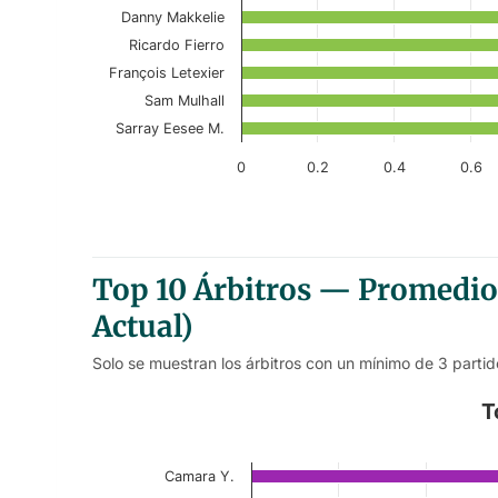
The chart has 1 Y axis displaying values. Data r
Danny Makkelie
Ricardo Fierro
François Letexier
Sam Mulhall
Sarray Eesee M.
0
0.2
0.4
0.6
End of interactive chart.
Top 10 Árbitros — Promedio
Actual)
Solo se muestran los árbitros con un mínimo de 3 partid
Top 10 Referees – Away First-
T
Bar chart with 10 bars.
Camara Y.
Current Season