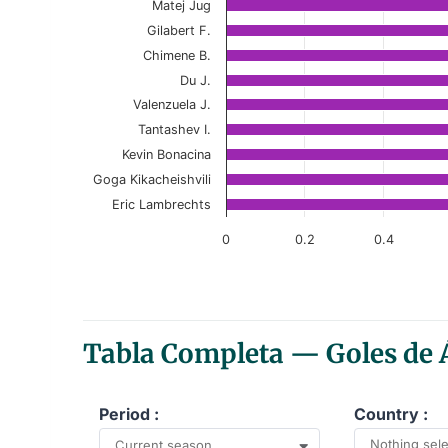
Matej Jug
View as data table, Top 10 Referees – 
Gilabert F.
Chimene B.
The chart has 1 X axis displaying categories.
Du J.
The chart has 1 Y axis displaying values. Data r
Valenzuela J.
Tantashev I.
Kevin Bonacina
Goga Kikacheishvili
Eric Lambrechts
0
0.2
0.4
End of interactive chart.
Tabla Completa — Goles de Á
Period :
Country :
Nothing sel
Current season