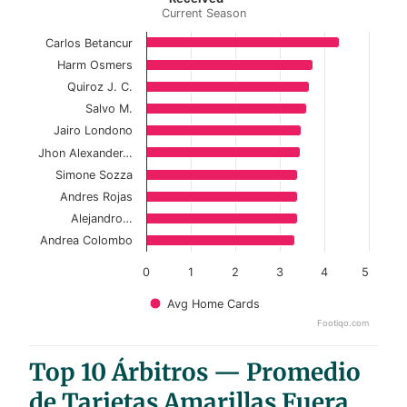
Current Season
Bar chart with 10 bars.
Current Season
Carlos Betancur
Harm Osmers
View as data table, Top 10 Referees – Home 
Quiroz J. C.
Salvo M.
The chart has 1 X axis displaying categories.
Jairo Londono
The chart has 1 Y axis displaying values. Data ranges 
Jhon Alexander…
Simone Sozza
Andres Rojas
Alejandro…
Andrea Colombo
0
1
2
3
4
5
Avg Home Cards
Footiqo.com
End of interactive chart.
Top 10 Árbitros — Promedio
de Tarjetas Amarillas Fuera