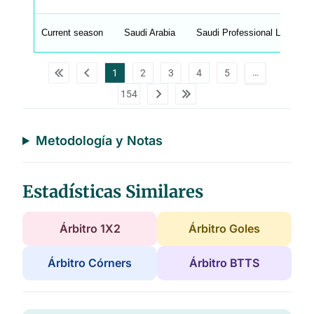
C
A
G
Current season
Saudi Arabia
Saudi Professional League
_
w
p
d
…
1
2
3
4
5
a
t
154
a
t
a
b
l
Metodología y Notas
e
s
Estadísticas Similares
Árbitro 1X2
Árbitro Goles
Árbitro Córners
Árbitro BTTS