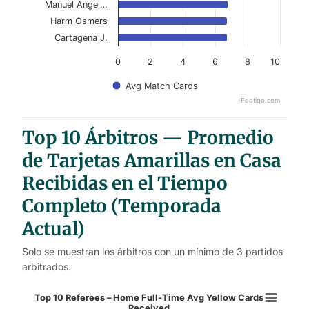
Manuel Angel…
Harm Osmers
Cartagena J.
0
2
4
6
8
10
Avg Match Cards
Footiqo.com
End of interactive chart.
Top 10 Árbitros — Promedio
de Tarjetas Amarillas en Casa
Recibidas en el Tiempo
Completo (Temporada
Actual)
Solo se muestran los árbitros con un mínimo de 3 partidos
arbitrados.
Top 10 Referees – Home Full-Time 
Top 10 Referees – Home Full-Time Avg Yellow Cards
Received