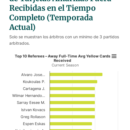
Recibidas en el Tiempo
Completo (Temporada
Actual)
Solo se muestran los árbitros con un mínimo de 3 partidos
arbitrados.
Top 10 Referees – Away Full-Time 
Top 10 Referees – Away Full-Time Avg Yellow Cards
Received
Current Season
Bar chart with 10 bars.
Current Season
Alvaro Jose…
Koukoulas P.
View as data table, Top 10 Referees – Away 
Cartagena J.
Wilmar Hernando…
The chart has 1 X axis displaying categories.
Sarray Eesee M.
The chart has 1 Y axis displaying values. Data ranges f
Istvan Kovacs
Greg Rollason
Espen Eskas