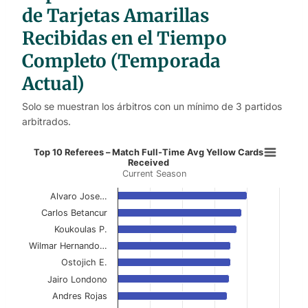
de Tarjetas Amarillas
Recibidas en el Tiempo
Completo (Temporada
Actual)
Solo se muestran los árbitros con un mínimo de 3 partidos
arbitrados.
Top 10 Referees – Match Full-Time
Top 10 Referees – Match Full-Time Avg Yellow Cards
Received
Current Season
Bar chart with 10 bars.
Current Season
Alvaro Jose…
Carlos Betancur
View as data table, Top 10 Referees – Match 
Koukoulas P.
Wilmar Hernando…
The chart has 1 X axis displaying categories.
Ostojich E.
The chart has 1 Y axis displaying values. Data ranges f
Jairo Londono
Andres Rojas