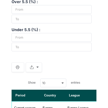
Over 5.5 (%) :
Under 5.5 (%) :
S
p
a
w
c
Show
entries
10
p
e
d
r
a
t
Period
Country
League
a
t
a
b
Current season
Europe
Europa League