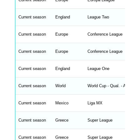
l
e
s
_
Current season
England
League Two
f
r
o
n
Current season
Europe
Conference League
t
e
n
d
Current season
Europe
Conference League
_
s
t
Current season
r
England
League One
i
n
g
Current season
World
World Cup - Qual. - Africa
s
.
l
e
Current season
Mexico
Liga MX
n
g
h
t
Current season
Greece
Super League
M
e
n
u
Current season
Greece
Super League
W