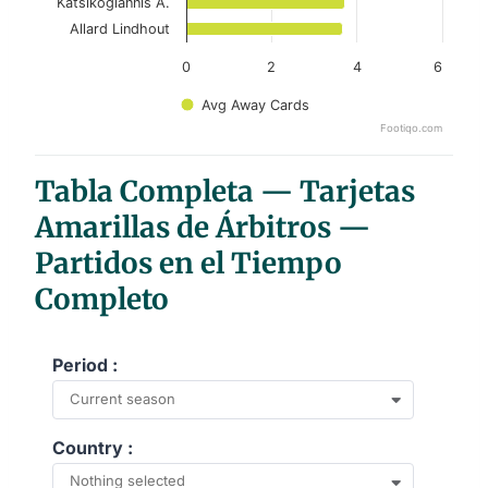
Katsikogiannis A.
Allard Lindhout
0
2
4
6
Avg Away Cards
Footiqo.com
End of interactive chart.
Tabla Completa — Tarjetas
Amarillas de Árbitros —
Partidos en el Tiempo
Completo
Period :
Current season
Country :
Nothing selected