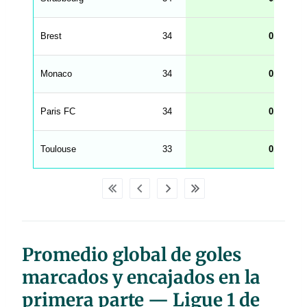
.
l
e
Brest
34
0.65
n
g
h
t
Monaco
34
0.65
M
e
n
u
Paris FC
34
0.62
W
C
A
G
Toulouse
33
0.61
_
w
p
d
a
t
a
t
a
b
Promedio global de goles
l
e
s
marcados y encajados en la
primera parte — Ligue 1 de