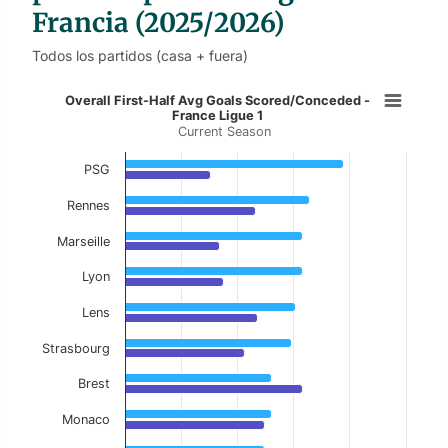
Francia (2025/2026)
Todos los partidos (casa + fuera)
Overall First-Half Avg Goals Score
Overall First-Half Avg Goals Scored/Conceded -
France Ligue 1
Current Season
Bar chart with 2 data series.
Current Season
PSG
View as data table, Overall First-Half Avg G
Rennes
The chart has 1 X axis displaying categories.
Marseille
The chart has 1 Y axis displaying values. Data ranges f
Lyon
Lens
Strasbourg
Brest
Monaco