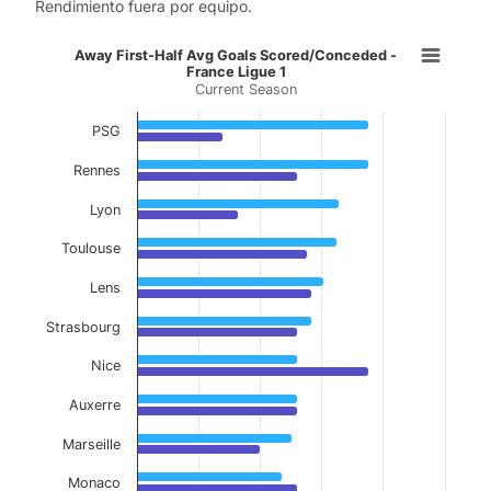
Rendimiento fuera por equipo.
Away First-Half Avg Goals Scored/
Away First-Half Avg Goals Scored/Conceded -
France Ligue 1
Current Season
Bar chart with 2 data series.
Current Season
PSG
View as data table, Away First-Half Avg Goal
Rennes
The chart has 1 X axis displaying categories.
Lyon
The chart has 1 Y axis displaying values. Data ranges f
Toulouse
Lens
Strasbourg
Nice
Auxerre
Marseille
Monaco