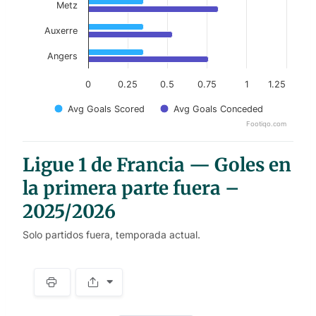
Metz
Auxerre
Angers
0
0.25
0.5
0.75
1
1.25
Avg Goals Scored
Avg Goals Conceded
Footiqo.com
End of interactive chart.
Ligue 1 de Francia — Goles en
la primera parte fuera –
2025/2026
Solo partidos fuera, temporada actual.
S
p
a