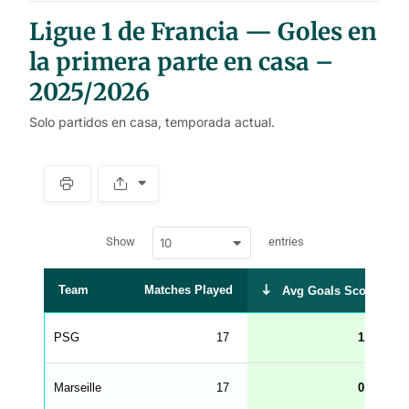
Ligue 1 de Francia — Goles en
la primera parte en casa –
2025/2026
Solo partidos en casa, temporada actual.
S
p
a
w
c
Show
entries
10
p
e
d
r
a
t
Team
Matches Played
Avg Goals Scored
a
t
a
b
PSG
17
1.00
l
e
s
_
Marseille
17
0.94
f