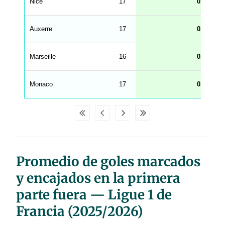
Nice
17
0.65
n
g
h
t
Auxerre
17
0.65
M
e
n
u
Marseille
16
0.63
W
C
A
G
Monaco
17
0.59
_
w
p
d
a
t
a
t
a
b
Promedio de goles marcados
l
e
s
y encajados en la primera
parte fuera — Ligue 1 de
Francia (2025/2026)