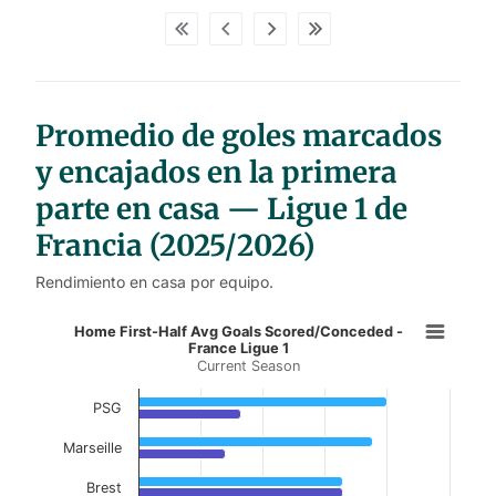
p
d
a
t
a
t
a
b
Promedio de goles marcados
l
e
s
y encajados en la primera
parte en casa — Ligue 1 de
Francia (2025/2026)
Rendimiento en casa por equipo.
Home First-Half Avg Goals Scored/
Home First-Half Avg Goals Scored/Conceded -
France Ligue 1
Current Season
Bar chart with 2 data series.
Current Season
PSG
View as data table, Home First-Half Avg Goa
Marseille
The chart has 1 X axis displaying categories.
Brest