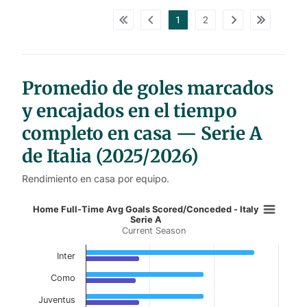
p
d
1
2
a
t
a
t
a
b
l
Promedio de goles marcados
e
s
y encajados en el tiempo
completo en casa — Serie A
de Italia (2025/2026)
Rendimiento en casa por equipo.
Home Full-Time Avg Goals Scored/C
Home Full-Time Avg Goals Scored/Conceded - Italy
Serie A
Current Season
Bar chart with 2 data series.
Current Season
Inter
View as data table, Home Full-Time Avg Goals
Como
Juventus
The chart has 1 X axis displaying categories.