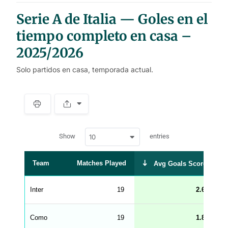
Serie A de Italia — Goles en el
tiempo completo en casa –
2025/2026
Solo partidos en casa, temporada actual.
S
p
a
w
c
Show
entries
10
p
e
d
r
a
t
Team
Matches Played
Avg Goals Scored
a
t
a
b
Inter
19
2.63
l
e
s
_
Como
19
1.84
f