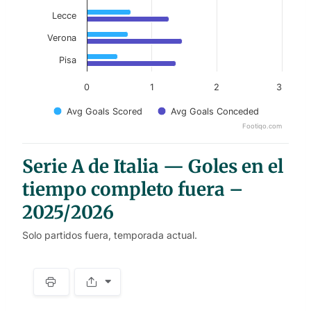
Lecce
Verona
Pisa
0
1
2
3
Avg Goals Scored
Avg Goals Conceded
Footiqo.com
End of interactive chart.
Serie A de Italia — Goles en el
tiempo completo fuera –
2025/2026
Solo partidos fuera, temporada actual.
S
p
a