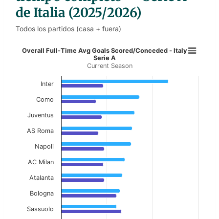
de Italia (2025/2026)
Todos los partidos (casa + fuera)
Overall Full-Time Avg Goals Scored
Overall Full-Time Avg Goals Scored/Conceded - Italy
Serie A
Current Season
Bar chart with 2 data series.
Current Season
Inter
View as data table, Overall Full-Time Avg Goa
Como
Juventus
The chart has 1 X axis displaying categories.
The chart has 1 Y axis displaying values. Data ranges 
AS Roma
Napoli
AC Milan
Atalanta
Bologna
Sassuolo