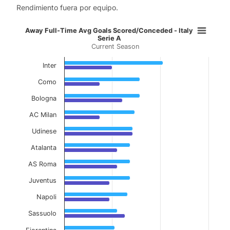
Rendimiento fuera por equipo.
Away Full-Time Avg Goals Scored/C
Away Full-Time Avg Goals Scored/Conceded - Italy
Serie A
Current Season
Bar chart with 2 data series.
Current Season
Inter
View as data table, Away Full-Time Avg Goals
Como
Bologna
The chart has 1 X axis displaying categories.
The chart has 1 Y axis displaying values. Data ranges f
AC Milan
Udinese
Atalanta
AS Roma
Juventus
Napoli
Sassuolo