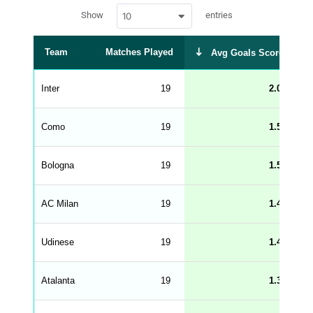
w
c
Show
entries
10
p
e
d
r
a
t
Team
Matches Played
Avg Goals Scored
a
t
a
b
Inter
19
2.05
l
e
s
_
Como
19
1.58
f
r
o
n
Bologna
19
1.58
t
e
n
d
AC Milan
19
1.47
_
s
t
Udinese
r
19
1.42
i
n
g
Atalanta
19
1.37
s
.
l
e