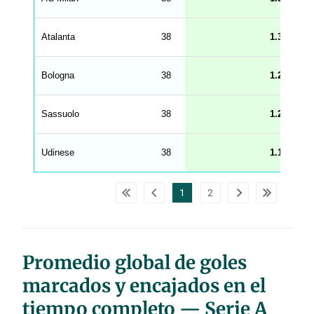
.
l
e
Atalanta
38
1.34
n
g
h
t
Bologna
38
1.29
M
e
n
u
Sassuolo
38
1.21
W
C
A
G
Udinese
38
1.18
_
w
p
d
1
2
a
t
a
t
a
b
l
Promedio global de goles
e
s
marcados y encajados en el
tiempo completo — Serie A