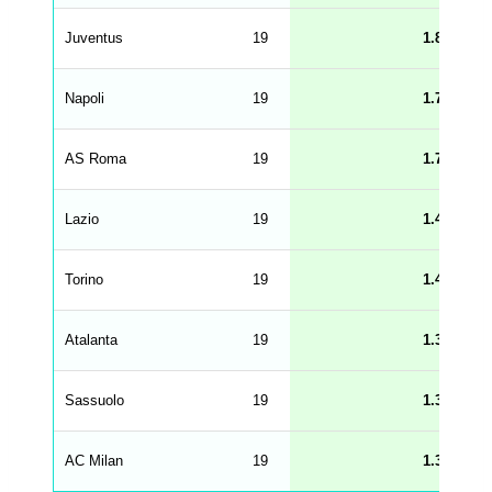
r
o
n
Juventus
19
1.84
t
e
n
d
Napoli
19
1.74
_
s
t
AS Roma
r
19
1.74
i
n
g
Lazio
19
1.42
s
.
l
e
Torino
19
1.42
n
g
h
t
Atalanta
19
1.32
M
e
n
u
Sassuolo
19
1.32
W
C
A
G
AC Milan
19
1.32
_
w