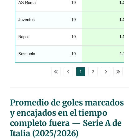
AS Roma
19
1.37
n
g
h
t
Juventus
19
1.37
M
e
n
u
Napoli
19
1.32
W
C
A
G
Sassuolo
19
1.11
_
w
p
d
1
2
a
t
a
t
a
b
l
Promedio de goles marcados
e
s
y encajados en el tiempo
completo fuera — Serie A de
Italia (2025/2026)