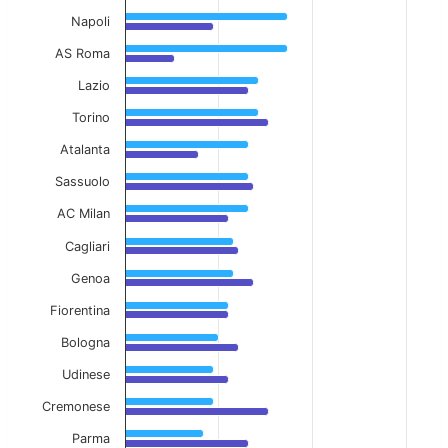
The chart has 1 Y axis displaying values. Data ranges 
Napoli
AS Roma
Lazio
Torino
Atalanta
Sassuolo
AC Milan
Cagliari
Genoa
Fiorentina
Bologna
Udinese
Cremonese
Parma