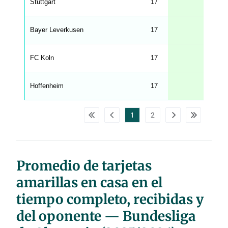
Stuttgart
17
n
g
h
t
Bayer Leverkusen
17
M
e
n
u
FC Koln
17
W
C
A
G
Hoffenheim
17
_
w
p
d
1
2
a
t
a
t
a
b
l
Promedio de tarjetas
e
s
amarillas en casa en el
tiempo completo, recibidas y
del oponente — Bundesliga