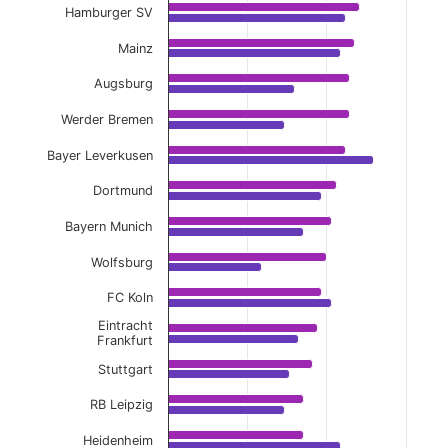
View as data table, Away Full-Time Avg Yel
Hamburger SV
The chart has 1 X axis displaying categories.
Mainz
The chart has 1 Y axis displaying values. Data ranges f
Augsburg
Werder Bremen
Bayer Leverkusen
Dortmund
Bayern Munich
Wolfsburg
FC Koln
Eintracht
Frankfurt
Stuttgart
RB Leipzig
Heidenheim