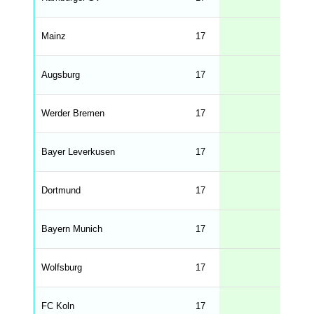
f
r
o
n
Mainz
17
t
e
n
d
Augsburg
17
_
s
t
Werder Bremen
r
17
i
n
g
Bayer Leverkusen
17
s
.
l
e
Dortmund
17
n
g
h
t
Bayern Munich
17
M
e
n
u
Wolfsburg
17
W
C
A
G
FC Koln
17
_