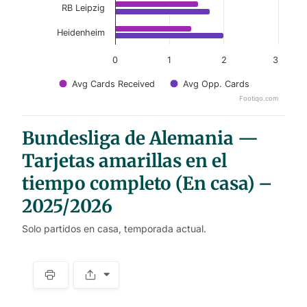
RB Leipzig
Heidenheim
0
1
2
3
Avg Cards Received
Avg Opp. Cards
Footiqo.com
End of interactive chart.
Bundesliga de Alemania —
Tarjetas amarillas en el
tiempo completo (En casa) –
2025/2026
Solo partidos en casa, temporada actual.
S
p
a