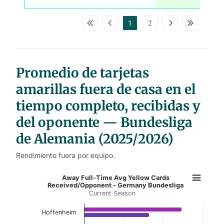
w
p
d
1
2
a
t
a
t
a
b
l
Promedio de tarjetas
e
s
amarillas fuera de casa en el
tiempo completo, recibidas y
del oponente — Bundesliga
de Alemania (2025/2026)
Rendimiento fuera por equipo.
Away Full-Time Avg Yellow Cards 
Away Full-Time Avg Yellow Cards
Received/Opponent - Germany Bundesliga
Current Season
Bar chart with 2 data series.
Current Season
Hoffenheim