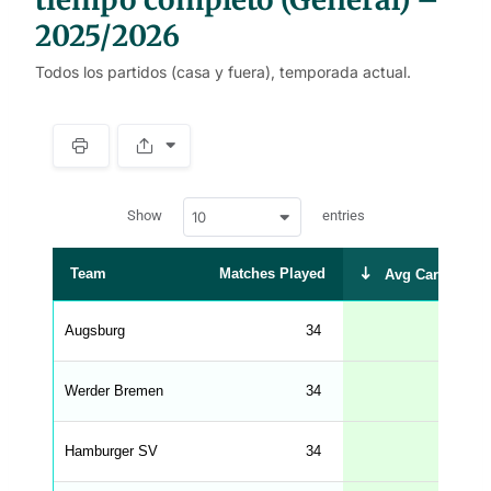
2025/2026
Todos los partidos (casa y fuera), temporada actual.
S
p
a
w
c
Show
entries
10
p
e
d
r
a
t
Team
Matches Played
Avg Cards Rece
a
t
a
b
Augsburg
34
l
e
s
_
Werder Bremen
34
f
r
o
n
Hamburger SV
34
t
e