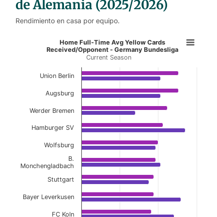
de Alemania (2025/2026)
Rendimiento en casa por equipo.
Home Full-Time Avg Yellow Cards
Home Full-Time Avg Yellow Cards
Received/Opponent - Germany Bundesliga
Current Season
Bar chart with 2 data series.
Current Season
Union Berlin
View as data table, Home Full-Time Avg Yel
Augsburg
The chart has 1 X axis displaying categories.
Werder Bremen
The chart has 1 Y axis displaying values. Data ranges f
Hamburger SV
Wolfsburg
B.
Monchengladbach
Stuttgart
Bayer Leverkusen
FC Koln