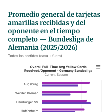
t
a
b
l
Promedio general de tarjetas
e
s
amarillas recibidas y del
oponente en el tiempo
completo — Bundesliga de
Alemania (2025/2026)
Todos los partidos (casa + fuera)
Overall Full-Time Avg Yellow Car
Overall Full-Time Avg Yellow Cards
Received/Opponent - Germany Bundesliga
Current Season
Bar chart with 2 data series.
Current Season
Augsburg
View as data table, Overall Full-Time Avg Y
Werder Bremen
The chart has 1 X axis displaying categories.
Hamburger SV
The chart has 1 Y axis displaying values. Data ranges f
Hoffenheim