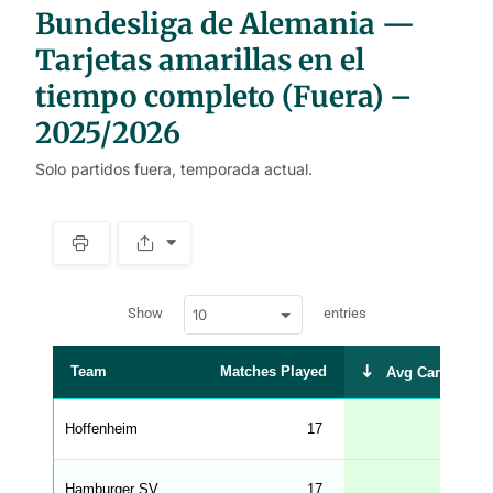
Bundesliga de Alemania —
Tarjetas amarillas en el
tiempo completo (Fuera) –
2025/2026
Solo partidos fuera, temporada actual.
S
p
a
w
c
Show
entries
10
p
e
d
r
a
t
Team
Matches Played
Avg Cards Rece
a
t
a
b
Hoffenheim
17
l
e
s
_
Hamburger SV
17