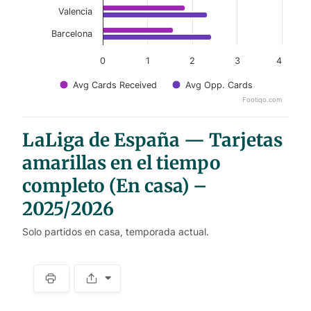
Valencia
Barcelona
0
1
2
3
4
Avg Cards Received
Avg Opp. Cards
Footiqo.com
End of interactive chart.
LaLiga de España — Tarjetas
amarillas en el tiempo
completo (En casa) –
2025/2026
Solo partidos en casa, temporada actual.
S
p
a