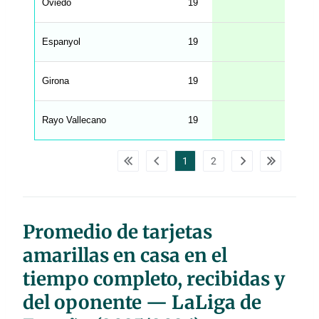
Oviedo
19
2.
n
g
h
t
Espanyol
19
2.
M
e
n
u
Girona
19
2.
W
C
A
G
Rayo Vallecano
19
2.
_
w
p
d
1
2
a
t
a
t
a
b
l
Promedio de tarjetas
e
s
amarillas en casa en el
tiempo completo, recibidas y
del oponente — LaLiga de