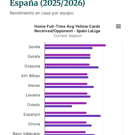
España (2025/2026)
Rendimiento en casa por equipo.
Home Full-Time Avg Yellow Cards 
Home Full-Time Avg Yellow Cards
Received/Opponent - Spain LaLiga
Current Season
Bar chart with 2 data series.
Current Season
Sevilla
View as data table, Home Full-Time Avg Yell
Getafe
Osasuna
The chart has 1 X axis displaying categories.
The chart has 1 Y axis displaying values. Data ranges f
Ath Bilbao
Alaves
Levante
Oviedo
Espanyol
Girona
Rayo Vallecano