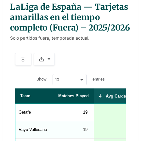
LaLiga de España — Tarjetas
amarillas en el tiempo
completo (Fuera) – 2025/2026
Solo partidos fuera, temporada actual.
S
p
a
w
c
Show
entries
10
p
e
d
r
a
t
Team
Matches Played
Avg Cards Receiv
a
t
a
b
Getafe
19
3.
l
e
s
_
Rayo Vallecano
19
3.
f
r