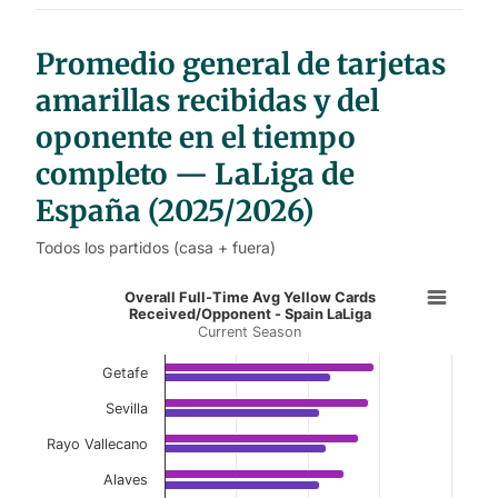
t
a
b
l
Promedio general de tarjetas
e
s
amarillas recibidas y del
oponente en el tiempo
completo — LaLiga de
España (2025/2026)
Todos los partidos (casa + fuera)
Overall Full-Time Avg Yellow Card
Overall Full-Time Avg Yellow Cards
Received/Opponent - Spain LaLiga
Current Season
Bar chart with 2 data series.
Current Season
Getafe
View as data table, Overall Full-Time Avg Ye
Sevilla
Rayo Vallecano
The chart has 1 X axis displaying categories.
The chart has 1 Y axis displaying values. Data ranges f
Alaves