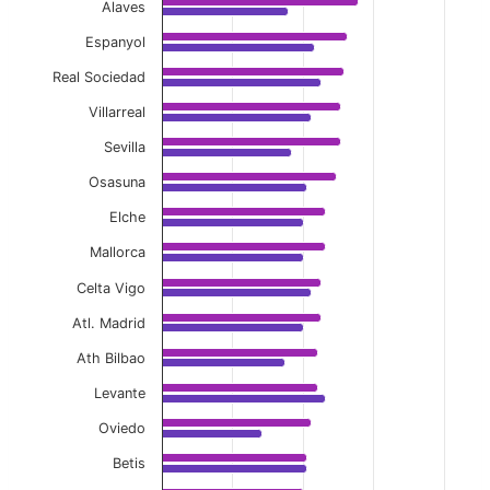
Alaves
The chart has 1 X axis displaying categories.
The chart has 1 Y axis displaying values. Data ranges f
Espanyol
Real Sociedad
Villarreal
Sevilla
Osasuna
Elche
Mallorca
Celta Vigo
Atl. Madrid
Ath Bilbao
Levante
Oviedo
Betis