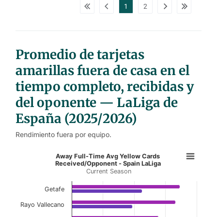
d
1
2
a
t
a
t
a
b
l
Promedio de tarjetas
e
s
amarillas fuera de casa en el
tiempo completo, recibidas y
del oponente — LaLiga de
España (2025/2026)
Rendimiento fuera por equipo.
Away Full-Time Avg Yellow Cards 
Away Full-Time Avg Yellow Cards
Received/Opponent - Spain LaLiga
Current Season
Bar chart with 2 data series.
Current Season
Getafe
View as data table, Away Full-Time Avg Yell
Rayo Vallecano