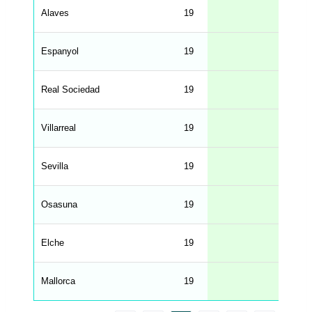
o
n
Alaves
19
2.
t
e
n
d
Espanyol
19
2.
_
s
t
Real Sociedad
r
19
2.
i
n
g
Villarreal
19
2.
s
.
l
e
Sevilla
19
2.
n
g
h
t
Osasuna
19
2.
M
e
n
u
Elche
19
2.
W
C
A
G
Mallorca
19
2.
_
w
p