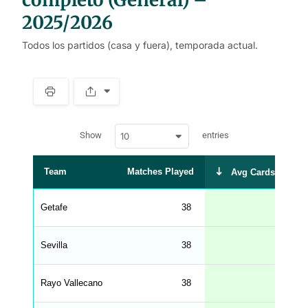
2025/2026
Todos los partidos (casa y fuera), temporada actual.
S
p
a
w
c
Show
entries
10
p
e
d
r
a
t
Team
Matches Played
Avg Cards Receiv
a
t
a
b
Getafe
38
2.
l
e
s
_
Sevilla
38
2.
f
r
o
n
Rayo Vallecano
38
2.
t
e