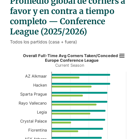
Promedio global de córners a
e
s
favor y en contra a tiempo
completo — Conference
League (2025/2026)
Todos los partidos (casa + fuera)
Overall Full-Time Avg Corners Ta
Overall Full-Time Avg Corners Taken/Conceded -
Europe Conference League
Current Season
Bar chart with 2 data series.
Current Season
AZ Alkmaar
Hacken
View as data table, Overall Full-Time Avg 
Sparta Prague
The chart has 1 X axis displaying categories.
Rayo Vallecano
The chart has 1 Y axis displaying values. Data ranges f
Legia
Crystal Palace
Fiorentina