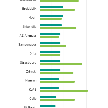
Breidablik
Noah
Shkendija
AZ Alkmaar
Samsunspor
Drita
Strasbourg
Zrinjski
Hamrun
KuPS
Celje
SK Rapid