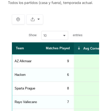
Todos los partidos (casa y fuera), temporada actual.
S
p
a
w
c
Show
entries
10
p
e
d
r
a
t
Team
Matches Played
Avg Corners Take
a
t
a
b
AZ Alkmaar
9
6.3
l
e
s
_
Hacken
6
6.3
f
r
o
n
Sparta Prague
8
6.0
t
e
n
d
Rayo Vallecano
7
6.0
_
s