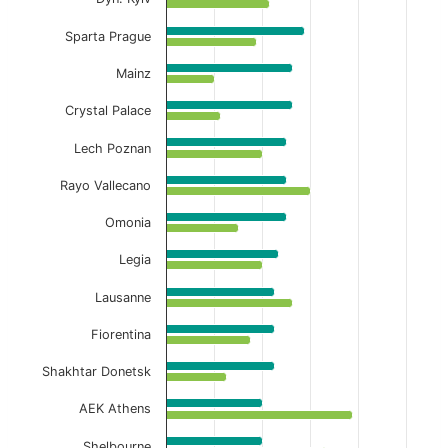
The chart has 1 X axis displaying categories.
Sparta Prague
The chart has 1 Y axis displaying values. Data ranges f
Mainz
Crystal Palace
Lech Poznan
Rayo Vallecano
Omonia
Legia
Lausanne
Fiorentina
Shakhtar Donetsk
AEK Athens
Shelbourne