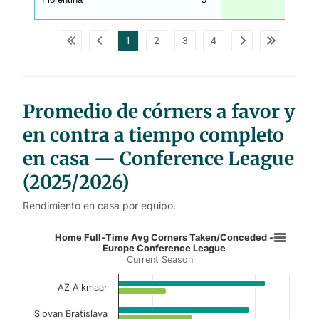
_
w
p
d
1
2
3
4
a
t
a
t
a
b
l
Promedio de córners a favor y
e
s
en contra a tiempo completo
en casa — Conference League
(2025/2026)
Rendimiento en casa por equipo.
Home Full-Time Avg Corners Take
Home Full-Time Avg Corners Taken/Conceded -
Europe Conference League
Current Season
Bar chart with 2 data series.
Current Season
AZ Alkmaar
View as data table, Home Full-Time Avg Co
Slovan Bratislava