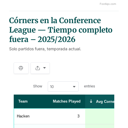
Footiqo.com
End of interactive chart.
Córners en la Conference
League — Tiempo completo
fuera – 2025/2026
Solo partidos fuera, temporada actual.
S
p
a
w
c
Show
entries
10
p
e
d
r
a
t
Team
Matches Played
Avg Corners Take
a
t
a
b
Hacken
3
6.3
l
e
s