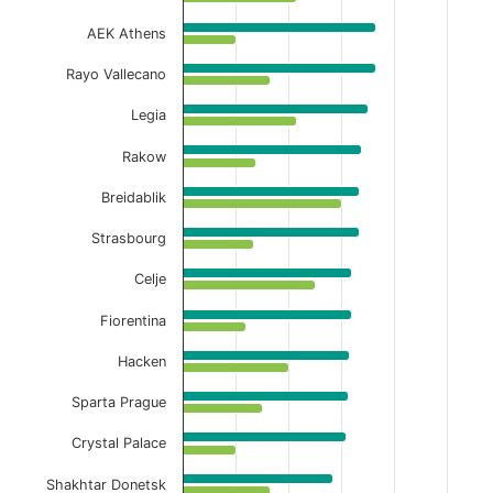
The chart has 1 X axis displaying categories.
AEK Athens
The chart has 1 Y axis displaying values. Data ranges f
Rayo Vallecano
Legia
Rakow
Breidablik
Strasbourg
Celje
Fiorentina
Hacken
Sparta Prague
Crystal Palace
Shakhtar Donetsk