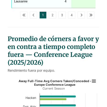
Lausanne
4
4.5
_
w
p
d
1
2
3
4
a
t
a
t
a
b
l
Promedio de córners a favor y
e
s
en contra a tiempo completo
fuera — Conference League
(2025/2026)
Rendimiento fuera por equipo.
Away Full-Time Avg Corners Taken
Away Full-Time Avg Corners Taken/Conceded -
Europe Conference League
Current Season
Bar chart with 2 data series.
Current Season
Hacken
View as data table, Away Full-Time Avg Cor
Dyn. Kyiv