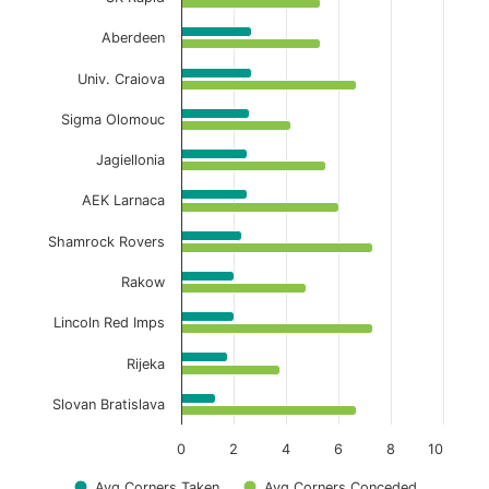
Aberdeen
Univ. Craiova
Sigma Olomouc
Jagiellonia
AEK Larnaca
Shamrock Rovers
Rakow
Lincoln Red Imps
Rijeka
Slovan Bratislava
0
2
4
6
8
10
Avg Corners Taken
Avg Corners Conceded