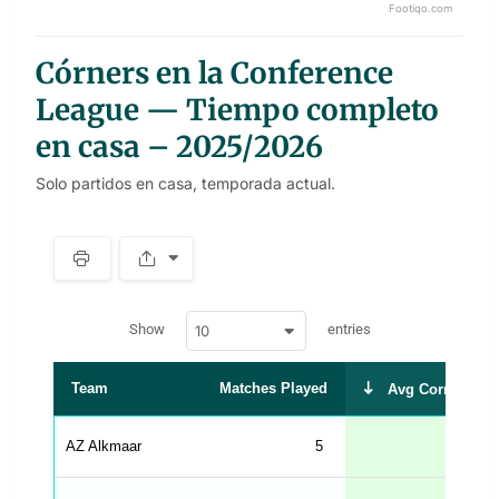
Footiqo.com
End of interactive chart.
Córners en la Conference
League — Tiempo completo
en casa – 2025/2026
Solo partidos en casa, temporada actual.
S
p
a
w
c
Show
entries
10
p
e
d
r
a
t
Team
Matches Played
Avg Corners Ta
a
t
a
b
AZ Alkmaar
5
8
l
e
s