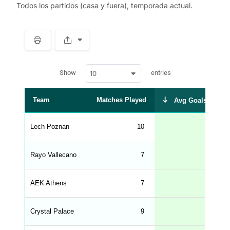
Todos los partidos (casa y fuera), temporada actual.
S
p
a
w
c
Show
entries
10
p
e
d
r
a
t
Team
Matches Played
Avg Goals Score
a
t
a
b
Lech Poznan
10
1.20
l
e
s
_
Rayo Vallecano
7
1.14
f
r
o
n
AEK Athens
7
1.14
t
e
n
d
Crystal Palace
9
1.11
_
s