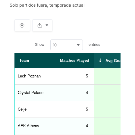
Solo partidos fuera, temporada actual.
S
p
a
w
c
Show
entries
10
p
e
d
r
a
t
Team
Matches Played
Avg Goals Scor
a
t
a
b
Lech Poznan
5
1.
l
e
s
_
Crystal Palace
4
1.
f
r
o
n
Celje
5
1.
t
e
n
d
AEK Athens
4
1.
_
s