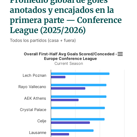
e
s
anotados y encajados en la
primera parte — Conference
League (2025/2026)
Todos los partidos (casa + fuera)
Overall First-Half Avg Goals Scor
Overall First-Half Avg Goals Scored/Conceded -
Europe Conference League
Current Season
Bar chart with 2 data series.
Current Season
Lech Poznan
View as data table, Overall First-Half Avg 
Rayo Vallecano
The chart has 1 X axis displaying categories.
AEK Athens
The chart has 1 Y axis displaying values. Data ranges f
Crystal Palace
Celje
Lausanne