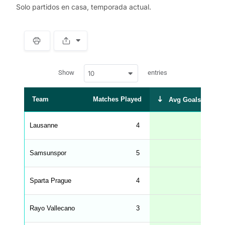
Solo partidos en casa, temporada actual.
S
p
a
w
c
Show
entries
10
p
e
d
r
a
t
Team
Matches Played
Avg Goals Scored
a
t
a
b
Lausanne
4
1.25
l
e
s
_
Samsunspor
5
1.00
f
r
o
n
Sparta Prague
4
1.00
t
e
n
d
Rayo Vallecano
3
1.00
_
s