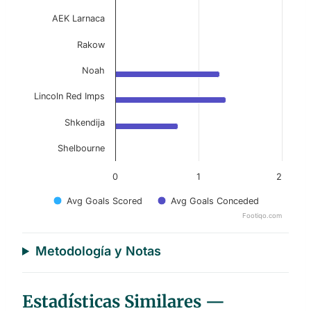
AEK Larnaca
Rakow
Noah
Lincoln Red Imps
Shkendija
Shelbourne
0
1
2
Avg Goals Scored
Avg Goals Conceded
Footiqo.com
End of interactive chart.
Metodología y Notas
Estadísticas Similares —