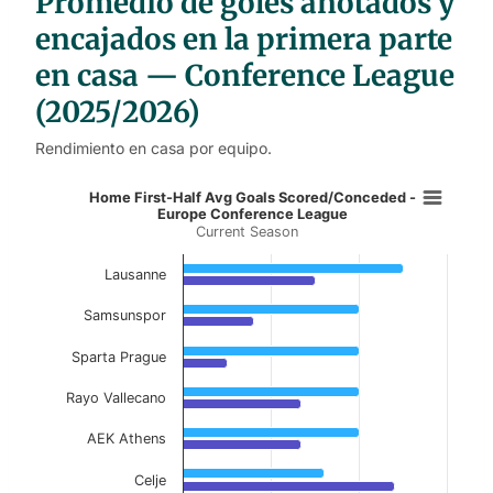
Promedio de goles anotados y
e
s
encajados en la primera parte
en casa — Conference League
(2025/2026)
Rendimiento en casa por equipo.
Home First-Half Avg Goals Scored
Home First-Half Avg Goals Scored/Conceded -
Europe Conference League
Current Season
Bar chart with 2 data series.
Current Season
Lausanne
View as data table, Home First-Half Avg Go
Samsunspor
The chart has 1 X axis displaying categories.
Sparta Prague
The chart has 1 Y axis displaying values. Data ranges f
Rayo Vallecano
AEK Athens
Celje