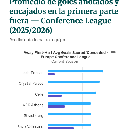
Promedio de goles anotados y
e
s
encajados en la primera parte
fuera — Conference League
(2025/2026)
Rendimiento fuera por equipo.
Away First-Half Avg Goals Scored/
Away First-Half Avg Goals Scored/Conceded -
Europe Conference League
Current Season
Bar chart with 2 data series.
Current Season
Lech Poznan
View as data table, Away First-Half Avg Go
Crystal Palace
The chart has 1 X axis displaying categories.
Celje
The chart has 1 Y axis displaying values. Data ranges f
AEK Athens
Strasbourg
Rayo Vallecano