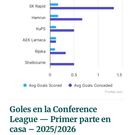
SK Rapid
Hamrun
KuPS
AEK Larnaca
Rijeka
Shelbourne
0
0.5
1
1.5
Avg Goals Scored
Avg Goals Conceded
Footiqo.com
End of interactive chart.
Goles en la Conference
League — Primer parte en
casa – 2025/2026