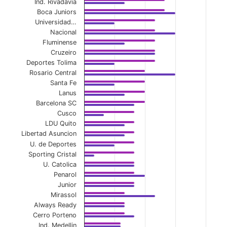
View as data table, Overall First-Half Avg Y
Ind. Rivadavia
Boca Juniors
The chart has 1 X axis displaying categories.
Universidad…
Nacional
The chart has 1 Y axis displaying values. Data ranges f
Fluminense
Cruzeiro
Deportes Tolima
Rosario Central
Santa Fe
Lanus
Barcelona SC
Cusco
LDU Quito
Libertad Asuncion
U. de Deportes
Sporting Cristal
U. Catolica
Penarol
Junior
Mirassol
Always Ready
Cerro Porteno
Ind. Medellin