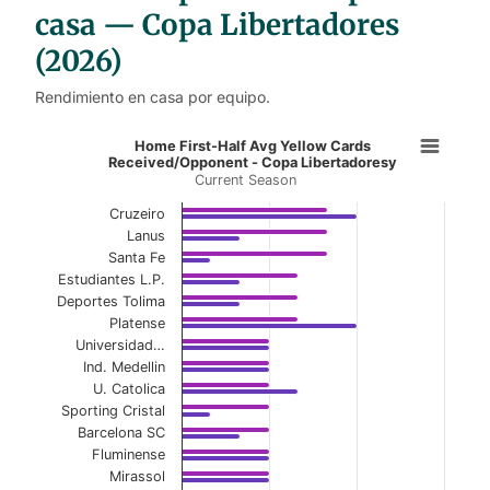
casa — Copa Libertadores
(2026)
Rendimiento en casa por equipo.
Home First-Half Avg Yellow Cards 
Home First-Half Avg Yellow Cards
Received/Opponent - Copa Libertadoresy
Current Season
Bar chart with 2 data series.
Current Season
Cruzeiro
Lanus
View as data table, Home First-Half Avg Yel
Santa Fe
Estudiantes L.P.
The chart has 1 X axis displaying categories.
Deportes Tolima
Platense
The chart has 1 Y axis displaying values. Data ranges f
Universidad…
Ind. Medellin
U. Catolica
Sporting Cristal
Barcelona SC
Fluminense
Mirassol