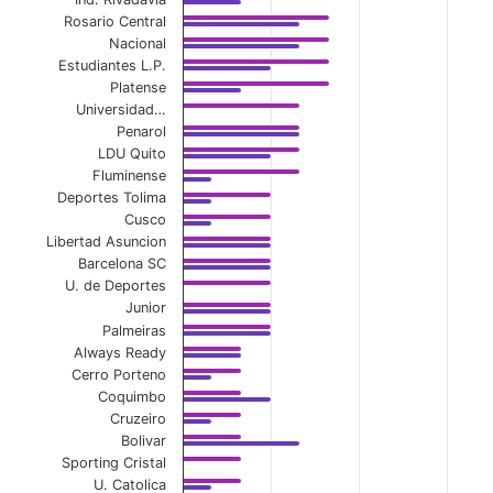
View as data table, Away First-Half Avg Yel
Rosario Central
Nacional
The chart has 1 X axis displaying categories.
Estudiantes L.P.
Platense
The chart has 1 Y axis displaying values. Data ranges 
Universidad…
Penarol
LDU Quito
Fluminense
Deportes Tolima
Cusco
Libertad Asuncion
Barcelona SC
U. de Deportes
Junior
Palmeiras
Always Ready
Cerro Porteno
Coquimbo
Cruzeiro
Bolivar
Sporting Cristal
U. Catolica