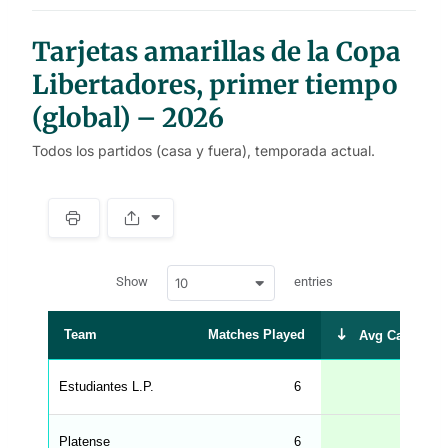
Tarjetas amarillas de la Copa
Libertadores, primer tiempo
(global) – 2026
Todos los partidos (casa y fuera), temporada actual.
S
p
a
w
c
Show
entries
10
p
e
d
r
a
t
Team
Matches Played
Avg Cards Rec
a
t
a
b
Estudiantes L.P.
6
l
e
s
_
Platense
6