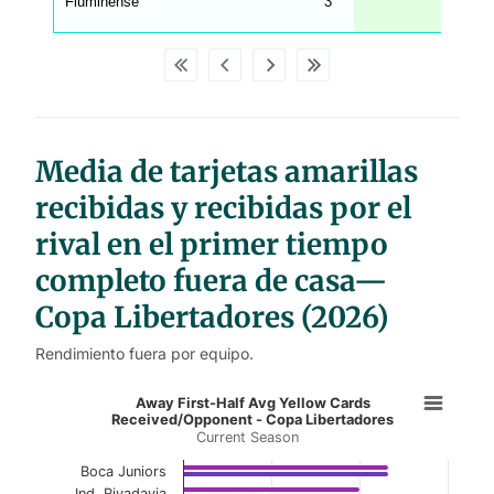
Fluminense
3
_
w
p
d
a
t
a
t
a
b
Media de tarjetas amarillas
l
e
s
recibidas y recibidas por el
rival en el primer tiempo
completo fuera de casa—
Copa Libertadores (2026)
Rendimiento fuera por equipo.
Away First-Half Avg Yellow Cards 
Away First-Half Avg Yellow Cards
Received/Opponent - Copa Libertadores
Current Season
Bar chart with 2 data series.
Current Season
Boca Juniors
Ind. Rivadavia