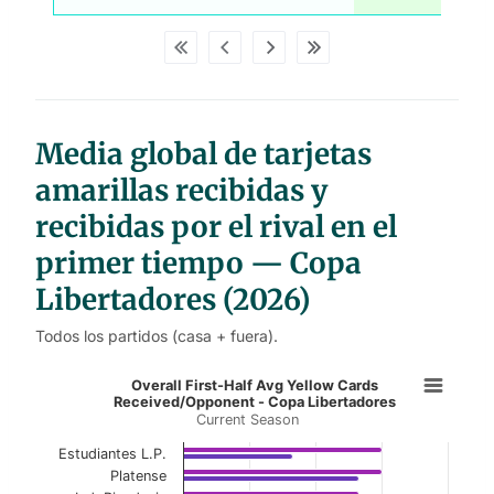
w
p
d
a
t
a
t
a
b
Media global de tarjetas
l
e
s
amarillas recibidas y
recibidas por el rival en el
primer tiempo — Copa
Libertadores (2026)
Todos los partidos (casa + fuera).
Overall First-Half Avg Yellow Card
Overall First-Half Avg Yellow Cards
Received/Opponent - Copa Libertadores
Current Season
Bar chart with 2 data series.
Current Season
Estudiantes L.P.
Platense