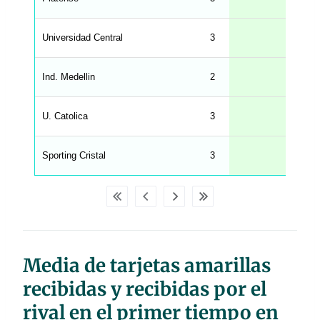
.
l
e
Universidad Central
3
n
g
h
t
Ind. Medellin
2
M
e
n
u
U. Catolica
3
W
C
A
G
Sporting Cristal
3
_
w
p
d
a
t
a
t
a
b
Media de tarjetas amarillas
l
e
s
recibidas y recibidas por el
rival en el primer tiempo en