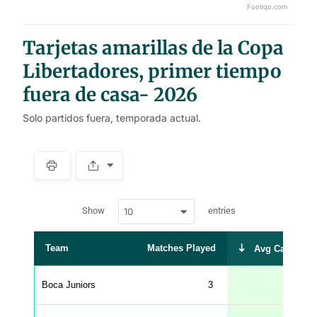
Footiqo.com
End of interactive chart.
Tarjetas amarillas de la Copa
Libertadores, primer tiempo
fuera de casa- 2026
Solo partidos fuera, temporada actual.
S
p
a
w
c
Show
entries
10
p
e
d
r
a
t
Team
Matches Played
Avg Cards Rec
a
t
a
b
Boca Juniors
3
l
e
s