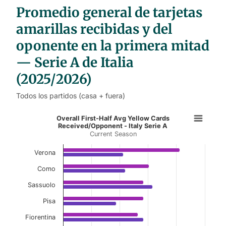
l
Promedio general de tarjetas
e
s
amarillas recibidas y del
oponente en la primera mitad
— Serie A de Italia
(2025/2026)
Todos los partidos (casa + fuera)
Overall First-Half Avg Yellow Cards
Overall First-Half Avg Yellow Cards
Received/Opponent - Italy Serie A
Current Season
Bar chart with 2 data series.
Current Season
Verona
View as data table, Overall First-Half Avg Ye
Como
Sassuolo
The chart has 1 X axis displaying categories.
The chart has 1 Y axis displaying values. Data ranges f
Pisa
Fiorentina