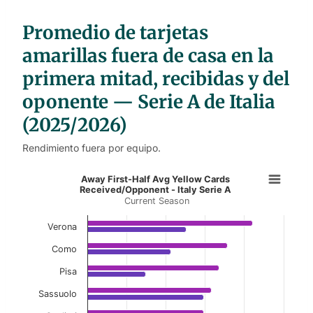
a
b
l
Promedio de tarjetas
e
s
amarillas fuera de casa en la
primera mitad, recibidas y del
oponente — Serie A de Italia
(2025/2026)
Rendimiento fuera por equipo.
Away First-Half Avg Yellow Cards R
Away First-Half Avg Yellow Cards
Received/Opponent - Italy Serie A
Current Season
Bar chart with 2 data series.
Current Season
Verona
View as data table, Away First-Half Avg Yell
Como
Pisa
The chart has 1 X axis displaying categories.
The chart has 1 Y axis displaying values. Data ranges f
Sassuolo