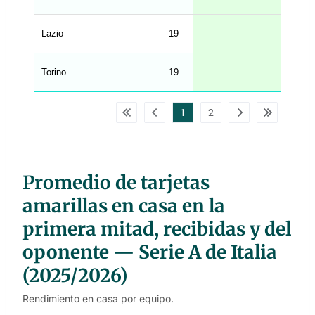
e
n
u
Lazio
19
0.58
W
C
A
G
Torino
19
0.53
_
w
p
d
1
2
a
t
a
t
a
b
l
Promedio de tarjetas
e
s
amarillas en casa en la
primera mitad, recibidas y del
oponente — Serie A de Italia
(2025/2026)
Rendimiento en casa por equipo.