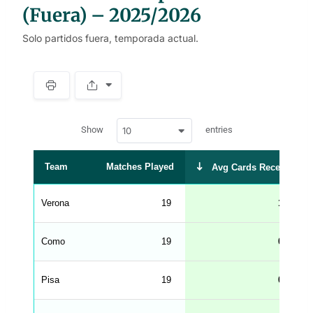
(Fuera) – 2025/2026
Solo partidos fuera, temporada actual.
S
p
a
w
c
Show
entries
10
p
e
d
r
a
t
Team
Matches Played
Avg Cards Received
a
t
a
b
Verona
19
1.05
l
e
s
_
Como
19
0.89
f
r
o
n
Pisa
19
0.84
t
e
n