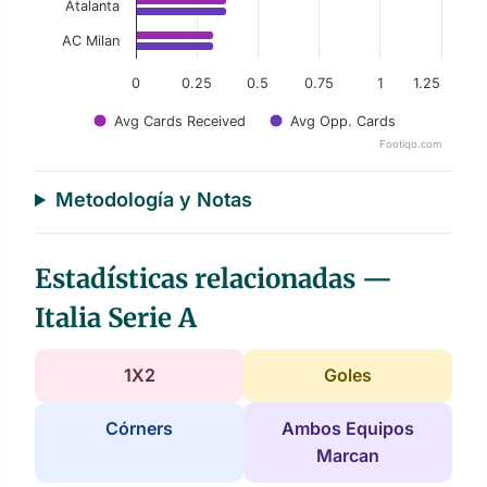
Atalanta
AC Milan
0
0.25
0.5
0.75
1
1.25
Avg Cards Received
Avg Opp. Cards
Footiqo.com
End of interactive chart.
Metodología y Notas
Estadísticas relacionadas —
Italia Serie A
1X2
Goles
Córners
Ambos Equipos
Marcan