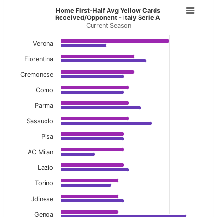
Home First-Half Avg Yellow Cards R
Home First-Half Avg Yellow Cards
Received/Opponent - Italy Serie A
Current Season
Bar chart with 2 data series.
Current Season
Verona
View as data table, Home First-Half Avg Yell
Fiorentina
Cremonese
The chart has 1 X axis displaying categories.
The chart has 1 Y axis displaying values. Data ranges f
Como
Parma
Sassuolo
Pisa
AC Milan
Lazio
Torino
Udinese
Genoa