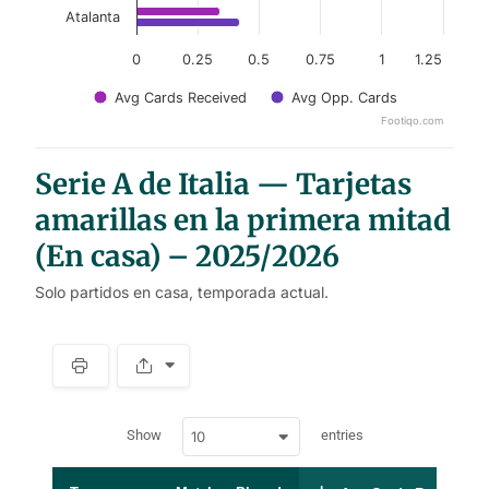
Atalanta
0
0.25
0.5
0.75
1
1.25
Avg Cards Received
Avg Opp. Cards
Footiqo.com
End of interactive chart.
Serie A de Italia — Tarjetas
amarillas en la primera mitad
(En casa) – 2025/2026
Solo partidos en casa, temporada actual.
S
p
a
w
c
Show
entries
10
p
e
d
r
a
t