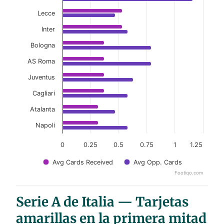
Lecce
Inter
Bologna
AS Roma
Juventus
Cagliari
Atalanta
Napoli
0
0.25
0.5
0.75
1
1.25
Avg Cards Received
Avg Opp. Cards
Footiqo.com
End of interactive chart.
Serie A de Italia — Tarjetas
amarillas en la primera mitad