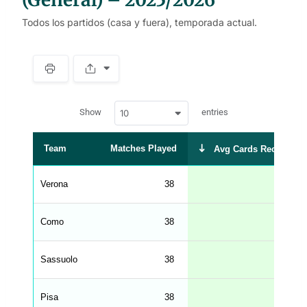
Todos los partidos (casa y fuera), temporada actual.
S
p
a
w
c
Show
entries
10
p
e
d
r
a
t
Team
Matches Played
Avg Cards Received
a
t
a
b
Verona
38
1.03
l
e
s
_
Como
38
0.76
f
r
o
n
Sassuolo
38
0.71
t
e
n
d
Pisa
38
0.71
_