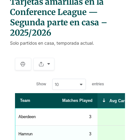
Tarjetas amarillas en la
Conference League —
Segunda parte en casa –
2025/2026
Solo partidos en casa, temporada actual.
S
p
a
w
c
Show
entries
10
p
e
d
r
a
t
Team
Matches Played
Avg Cards Rece
a
t
a
b
Aberdeen
3
l
e
s
_
Hamrun
3
f