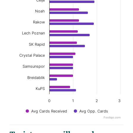
Celje
Noah
Rakow
Lech Poznan
SK Rapid
Crystal Palace
Samsunspor
Breidablik
KuPS
0
1
2
3
Avg Cards Received
Avg Opp. Cards
Footiqo.com
End of interactive chart.