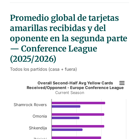
t
a
b
l
Promedio global de tarjetas
e
s
amarillas recibidas y del
oponente en la segunda parte
— Conference League
(2025/2026)
Todos los partidos (casa + fuera)
Overall Second-Half Avg Yellow Ca
Overall Second-Half Avg Yellow Cards
Received/Opponent - Europe Conference League
Current Season
Bar chart with 2 data series.
Current Season
Shamrock Rovers
View as data table, Overall Second-Half Av
Omonia
The chart has 1 X axis displaying categories.
Shkendija
The chart has 1 Y axis displaying values. Data ranges 