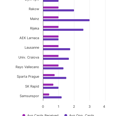
Rakow
Mainz
Rijeka
AEK Larnaca
Lausanne
Univ. Craiova
Rayo Vallecano
Sparta Prague
SK Rapid
Samsunspor
0
1
2
3
4
Avg Cards Received
Avg Opp. Cards