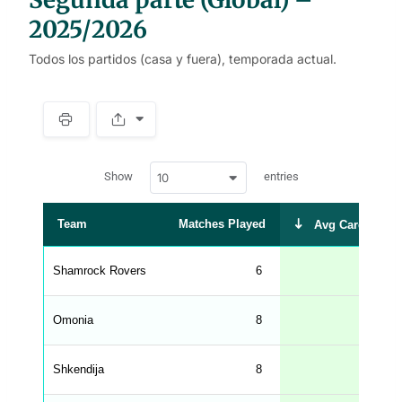
2025/2026
Todos los partidos (casa y fuera), temporada actual.
S
p
a
w
c
Show
entries
10
p
e
d
r
a
t
Team
Matches Played
Avg Cards Rece
a
t
a
b
Shamrock Rovers
6
l
e
s
_
Omonia
8
f
r
o
n
Shkendija
8
t
e