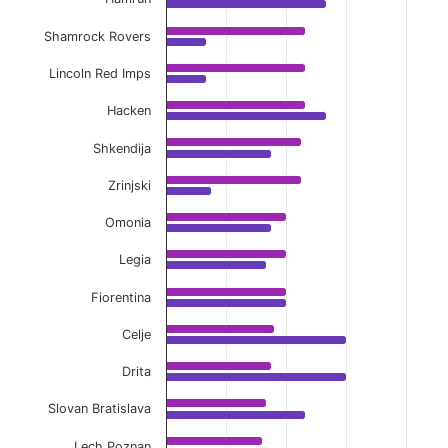
The chart has 1 X axis displaying categories.
Shamrock Rovers
The chart has 1 Y axis displaying values. Data ranges 
Lincoln Red Imps
Hacken
Shkendija
Zrinjski
Omonia
Legia
Fiorentina
Celje
Drita
Slovan Bratislava
Lech Poznan