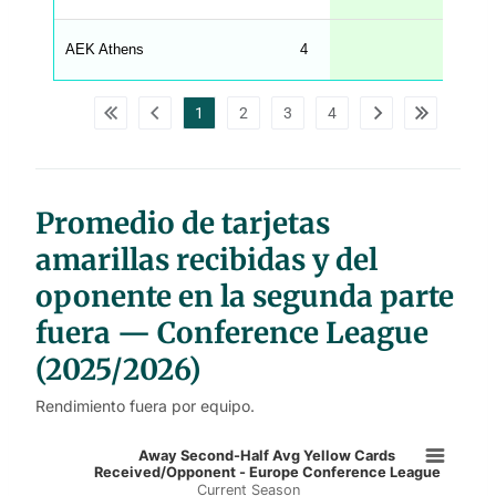
C
A
G
AEK Athens
4
2.
_
w
p
d
1
2
3
4
a
t
a
t
a
b
l
Promedio de tarjetas
e
s
amarillas recibidas y del
oponente en la segunda parte
fuera — Conference League
(2025/2026)
Rendimiento fuera por equipo.
Away Second-Half Avg Yellow Card
Away Second-Half Avg Yellow Cards
Received/Opponent - Europe Conference League
Current Season