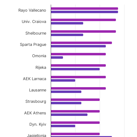
Bar chart with 2 data series.
Current Season
Rayo Vallecano
View as data table, Away Second-Half Avg Y
Univ. Craiova
The chart has 1 X axis displaying categories.
Shelbourne
The chart has 1 Y axis displaying values. Data ranges 
Sparta Prague
Omonia
Rijeka
AEK Larnaca
Lausanne
Strasbourg
AEK Athens
Dyn. Kyiv
Jagiellonia