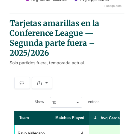
Footiqo.com
End of interactive chart.
Tarjetas amarillas en la
Conference League —
Segunda parte fuera –
2025/2026
Solo partidos fuera, temporada actual.
S
p
a
w
c
Show
entries
10
p
e
d
r
a
t
Team
Matches Played
Avg Cards Receiv
a
t
a
b
Rayo Vallecano
4
2.