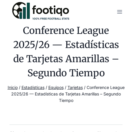
Saltar
al
contenido
Conference League
2025/26 — Estadísticas
de Tarjetas Amarillas –
Segundo Tiempo
Inicio
/
Estadísticas
/
Equipos
/
Tarjetas
/
Conference League
2025/26 — Estadísticas de Tarjetas Amarillas – Segundo
Tiempo