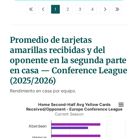
p
d
1
2
3
4
a
t
a
t
a
b
l
Promedio de tarjetas
e
s
amarillas recibidas y del
oponente en la segunda parte
en casa — Conference League
(2025/2026)
Rendimiento en casa por equipo.
Home Second-Half Avg Yellow Card
Home Second-Half Avg Yellow Cards
Received/Opponent - Europe Conference League
Current Season
Bar chart with 2 data series.
Current Season
Aberdeen
View as data table, Home Second-Half Avg 
Hamrun