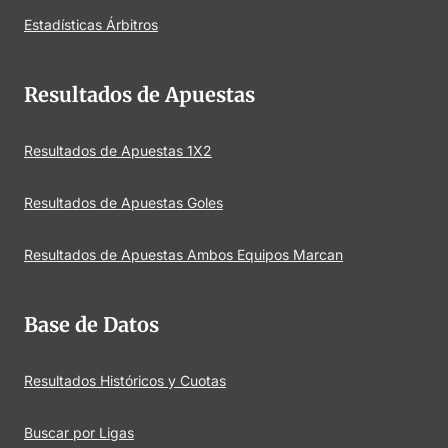
Estadísticas Árbitros
Resultados de Apuestas
Resultados de Apuestas 1X2
Resultados de Apuestas Goles
Resultados de Apuestas Ambos Equipos Marcan
Base de Datos
Resultados Históricos y Cuotas
Buscar por Ligas