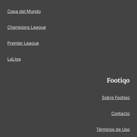
Copa del Mundo
Champions League
Premier League
LaLiga
Footiqo
Sobre Footiqo
Contacto
Términos de Uso