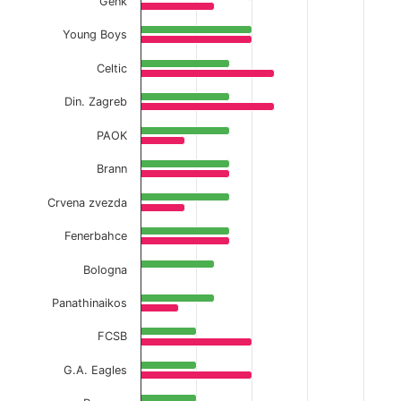
Genk
Young Boys
Celtic
Din. Zagreb
PAOK
Brann
Crvena zvezda
Fenerbahce
Bologna
Panathinaikos
FCSB
G.A. Eagles