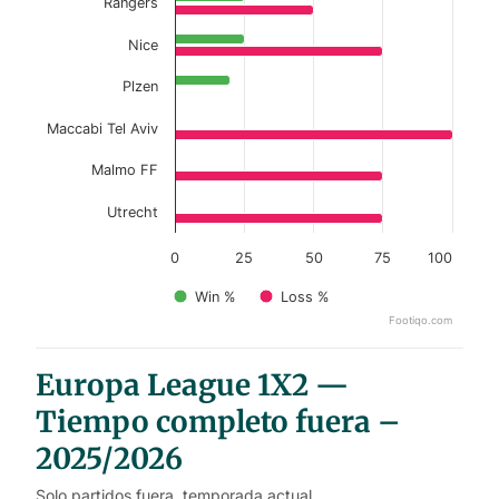
Rangers
Nice
Plzen
Maccabi Tel Aviv
Malmo FF
Utrecht
0
25
50
75
100
Win %
Loss %
Footiqo.com
End of interactive chart.
Europa League 1X2 —
Tiempo completo fuera –
2025/2026
Solo partidos fuera, temporada actual.