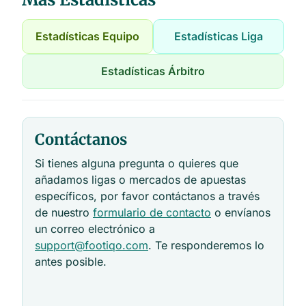
Estadísticas Equipo
Estadísticas Liga
Estadísticas Árbitro
Contáctanos
Si tienes alguna pregunta o quieres que
añadamos ligas o mercados de apuestas
específicos, por favor contáctanos a través
de nuestro
formulario de contacto
o envíanos
un correo electrónico a
support@footiqo.com
. Te responderemos lo
antes posible.