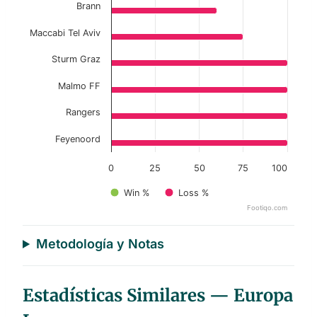
Brann
Maccabi Tel Aviv
Sturm Graz
Malmo FF
Rangers
Feyenoord
0
25
50
75
100
Win %
Loss %
Footiqo.com
End of interactive chart.
Metodología y Notas
Estadísticas Similares — Europa