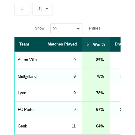
S
p
a
w
c
Show
entries
10
p
e
d
r
a
t
Team
Matches Played
Draw %
Win %
a
t
a
b
Aston Villa
9
89
0
l
e
s
_
Midtjylland
9
78
11
f
r
o
n
Lyon
9
78
11
t
e
n
d
FC Porto
9
67
22
_
s
t
Genk
r
11
64
9
i
n