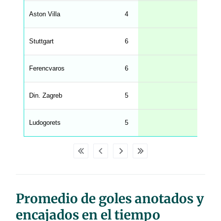
n
g
Aston Villa
4
2.00
s
.
l
e
Stuttgart
6
2.00
n
g
h
t
Ferencvaros
6
1.83
M
e
n
u
Din. Zagreb
5
1.80
W
C
A
G
Ludogorets
5
1.80
_
w
p
d
a
t
a
t
a
b
Promedio de goles anotados y
l
e
s
encajados en el tiempo