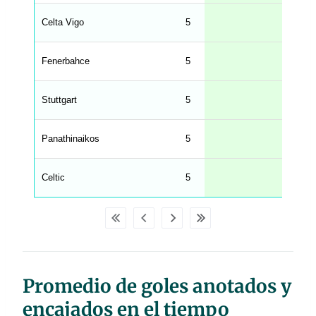
n
g
Celta Vigo
5
1.80
s
.
l
e
Fenerbahce
5
1.60
n
g
h
t
Stuttgart
5
1.60
M
e
n
u
Panathinaikos
5
1.60
W
C
A
G
Celtic
5
1.60
_
w
p
d
a
t
a
t
a
b
Promedio de goles anotados y
l
e
s
encajados en el tiempo