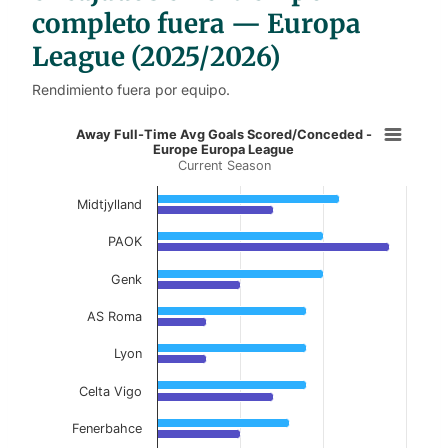
completo fuera — Europa
League (2025/2026)
Rendimiento fuera por equipo.
Away Full-Time Avg Goals Scored/
Away Full-Time Avg Goals Scored/Conceded -
Europe Europa League
Current Season
Bar chart with 2 data series.
Current Season
Midtjylland
View as data table, Away Full-Time Avg Goa
PAOK
The chart has 1 X axis displaying categories.
Genk
The chart has 1 Y axis displaying values. Data ranges f
AS Roma
Lyon
Celta Vigo
Fenerbahce