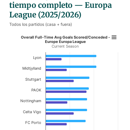
tiempo completo — Europa
League (2025/2026)
Todos los partidos (casa + fuera)
Overall Full-Time Avg Goals Score
Overall Full-Time Avg Goals Scored/Conceded -
Europe Europa League
Current Season
Bar chart with 2 data series.
Current Season
Lyon
View as data table, Overall Full-Time Avg G
Midtjylland
The chart has 1 X axis displaying categories.
Stuttgart
The chart has 1 Y axis displaying values. Data ranges 
PAOK
Nottingham
Celta Vigo
FC Porto