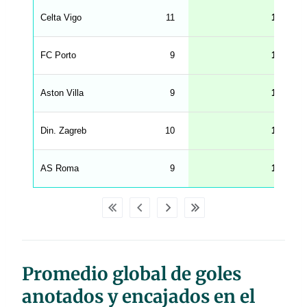
g
Celta Vigo
11
1.73
s
.
l
e
FC Porto
9
1.67
n
g
h
t
Aston Villa
9
1.67
M
e
n
u
Din. Zagreb
10
1.60
W
C
A
G
AS Roma
9
1.56
_
w
p
d
a
t
a
t
a
b
Promedio global de goles
l
e
s
anotados y encajados en el