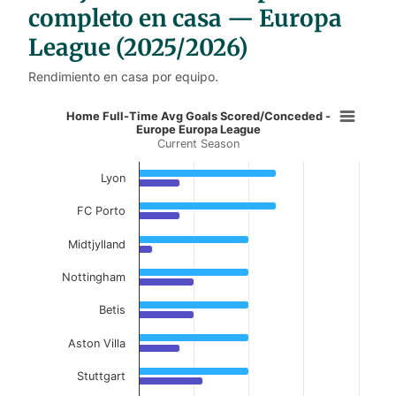
completo en casa — Europa
League (2025/2026)
Rendimiento en casa por equipo.
Home Full-Time Avg Goals Scored/
Home Full-Time Avg Goals Scored/Conceded -
Europe Europa League
Current Season
Bar chart with 2 data series.
Current Season
Lyon
View as data table, Home Full-Time Avg Goa
FC Porto
The chart has 1 X axis displaying categories.
Midtjylland
The chart has 1 Y axis displaying values. Data ranges 
Nottingham
Betis
Aston Villa
Stuttgart