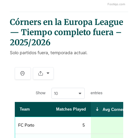
Footiqo.com
End of interactive chart.
Córners en la Europa League
— Tiempo completo fuera –
2025/2026
Solo partidos fuera, temporada actual.
S
p
a
w
c
Show
entries
10
p
e
d
r
a
t
Team
Matches Played
Avg Corners Take
a
t
a
b
FC Porto
5
6.60
l
e
s