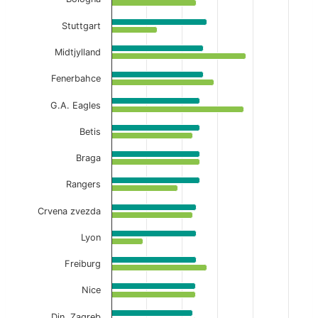
The chart has 1 X axis displaying categories.
Stuttgart
The chart has 1 Y axis displaying values. Data ranges f
Midtjylland
Fenerbahce
G.A. Eagles
Betis
Braga
Rangers
Crvena zvezda
Lyon
Freiburg
Nice
Din. Zagreb