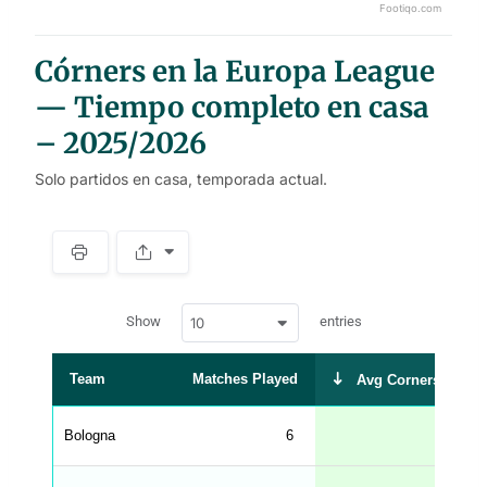
Footiqo.com
End of interactive chart.
Córners en la Europa League
— Tiempo completo en casa
– 2025/2026
Solo partidos en casa, temporada actual.
S
p
a
w
c
Show
entries
10
p
e
d
r
a
t
Team
Matches Played
Avg Corners Taken
a
t
a
b
Bologna
6
9.17
l
e
s