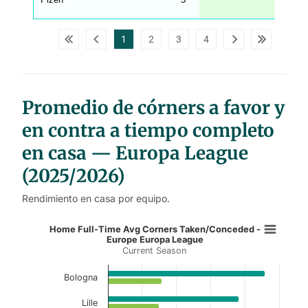
_
w
p
d
1
2
3
4
a
t
a
t
a
b
l
Promedio de córners a favor y
e
s
en contra a tiempo completo
en casa — Europa League
(2025/2026)
Rendimiento en casa por equipo.
Home Full-Time Avg Corners Take
Home Full-Time Avg Corners Taken/Conceded -
Europe Europa League
Current Season
Bar chart with 2 data series.
Current Season
Bologna
View as data table, Home Full-Time Avg Cor
Lille