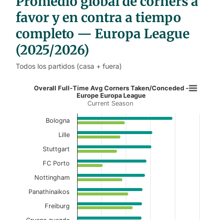
Promedio global de córners a
e
s
favor y en contra a tiempo
completo — Europa League
(2025/2026)
Todos los partidos (casa + fuera)
Overall Full-Time Avg Corners Ta
Overall Full-Time Avg Corners Taken/Conceded -
Europe Europa League
Current Season
Bar chart with 2 data series.
Current Season
Bologna
Lille
View as data table, Overall Full-Time Avg C
Stuttgart
The chart has 1 X axis displaying categories.
FC Porto
The chart has 1 Y axis displaying values. Data ranges f
Nottingham
Panathinaikos
Freiburg