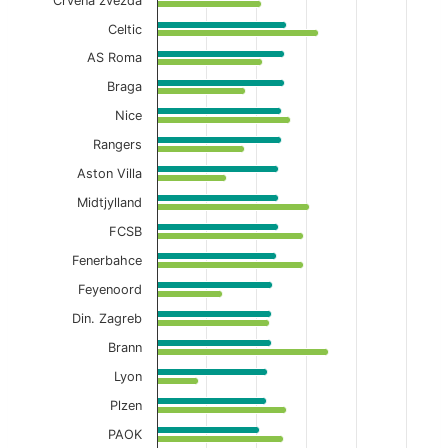
Crvena zvezda
Celtic
AS Roma
Braga
Nice
Rangers
Aston Villa
Midtjylland
FCSB
Fenerbahce
Feyenoord
Din. Zagreb
Brann
Lyon
Plzen
PAOK