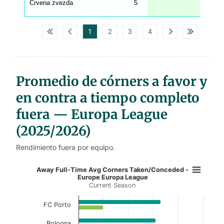
Crvena zvezda
5
4.80
_
w
p
d
1
2
3
4
a
t
a
t
a
b
l
Promedio de córners a favor y
e
s
en contra a tiempo completo
fuera — Europa League
(2025/2026)
Rendimiento fuera por equipo.
Away Full-Time Avg Corners Taken
Away Full-Time Avg Corners Taken/Conceded -
Europe Europa League
Current Season
Bar chart with 2 data series.
Current Season
FC Porto
View as data table, Away Full-Time Avg Cor
Bologna