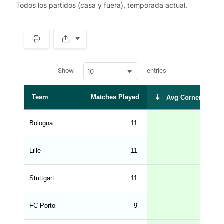
Todos los partidos (casa y fuera), temporada actual.
S
p
a
w
c
Show
entries
10
p
e
d
r
a
t
Team
Matches Played
Avg Corners Take
a
t
a
b
Bologna
11
7.82
l
e
s
_
Lille
11
6.18
f
r
o
n
Stuttgart
11
6.09
t
e
n
d
FC Porto
9
5.67
_
s