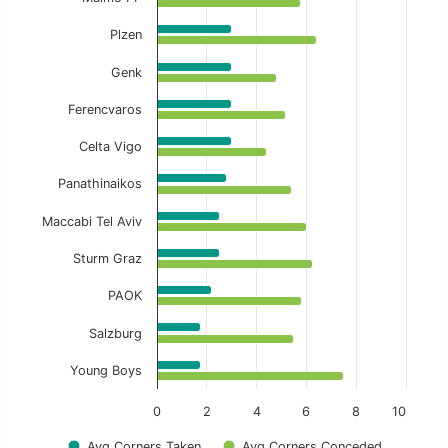
Plzen
Genk
Ferencvaros
Celta Vigo
Panathinaikos
Maccabi Tel Aviv
Sturm Graz
PAOK
Salzburg
Young Boys
0
2
4
6
8
10
Avg Corners Taken
Avg Corners Conceded