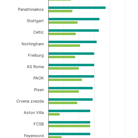
The chart has 1 X axis displaying categories.
Panathinaikos
The chart has 1 Y axis displaying values. Data ranges fr
Stuttgart
Celtic
Nottingham
Freiburg
AS Roma
PAOK
Plzen
Crvena zvezda
Aston Villa
FCSB
Feyenoord